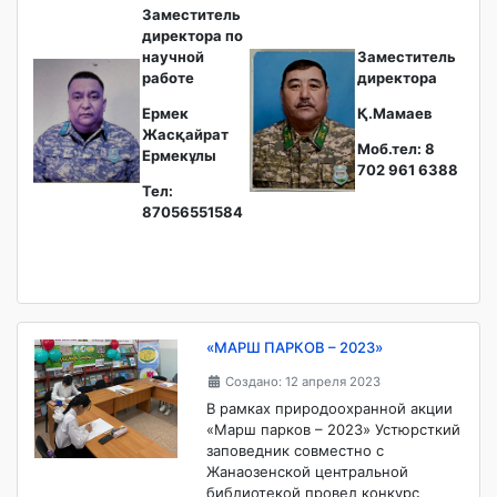
Заместитель
директора по
научной
Заместитель
работе
директора
Ермек
Қ.Мамаев
Жасқайрат
Моб.тел: 8
Ермекұлы
702 961 6388
Тел:
87056551584
«МАРШ ПАРКОВ – 2023»
Создано: 12 апреля 2023
В рамках природоохранной акции
«Марш парков – 2023» Устюрсткий
заповедник совместно с
Жанаозенской центральной
библиотекой провел конкурс