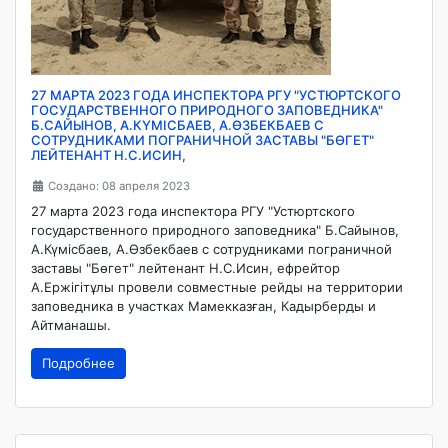
27 МАРТА 2023 ГОДА ИНСПЕКТОРА РГУ "УСТЮРТСКОГО
ГОСУДАРСТВЕННОГО ПРИРОДНОГО ЗАПОВЕДНИКА"
Б.САЙЫНОВ, А.КҮМІСБАЕВ, А.ӨЗБЕКБАЕВ С
СОТРУДНИКАМИ ПОГРАНИЧНОЙ ЗАСТАВЫ "БӨГЕТ"
ЛЕЙТЕНАНТ Н.С.ИСИН,
Создано: 08 апреля 2023
27 марта 2023 года инспектора РГУ "Устюртского
государственного природного заповедника" Б.Сайынов,
А.Күмісбаев, А.Өзбекбаев с сотрудниками пограничной
заставы "Бөгет" лейтенант Н.С.Исин, ефрейтор
А.Ержігітұлы провели совместные рейды на территории
заповедника в участках Мамекказған, Кадырберды и
Айтманашы.
Подробнее