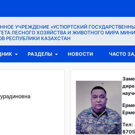
ЕННОЕ УЧРЕЖДЕНИЕ «УСТЮРТСКИЙ ГОСУДАРСТВЕНН
ЕТА ЛЕСНОГО ХОЗЯЙСТВА И ЖИВОТНОГО МИРА МИН
ОВ РЕСПУБЛИКИ КАЗАХСТАН
ДНИК
РАЗДЕЛЫ
НОВОСТИ
ЧАСТО З
Заме
дире
науч
Нурадиновна
Ерме
Ерме
Тел:
8705