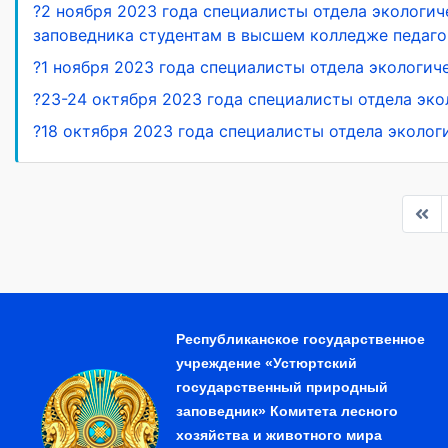
?2 ноября 2023 года специалисты отдела экологи
заповедника студентам в высшем колледже педаго
?1 ноября 2023 года специалисты отдела экологи
?23-24 октября 2023 года специалисты отдела эк
?18 октября 2023 года специалисты отдела эколо
Республиканское государственное
учреждение «Устюртский
государственный природный
заповедник» Комитета лесного
хозяйства и животного мира