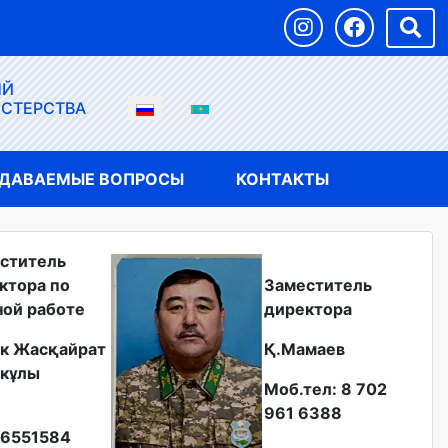
ЫЙ
ИСТЕРСТВА
АДАВАЕМЫЕ ВОПРОСЫ
КОНТАКТЫ
ститель
ктора по
Заместитель
ной работе
директора
к Жасқайрат
Қ.Мамаев
кұлы
Моб.тел: 8 702
961 6388
6551584