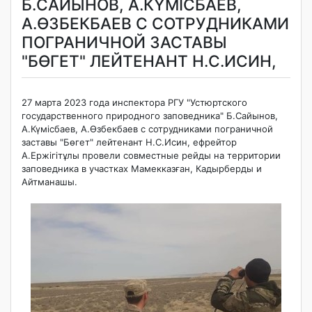
Б.САЙЫНОВ, А.КҮМІСБАЕВ,
А.ӨЗБЕКБАЕВ С СОТРУДНИКАМИ
ПОГРАНИЧНОЙ ЗАСТАВЫ
"БӨГЕТ" ЛЕЙТЕНАНТ Н.С.ИСИН,
27 марта 2023 года инспектора РГУ "Устюртского
государственного природного заповедника" Б.Сайынов,
А.Күмісбаев, А.Өзбекбаев с сотрудниками пограничной
заставы "Бөгет" лейтенант Н.С.Исин, ефрейтор
А.Ержігітұлы провели совместные рейды на территории
заповедника в участках Мамекказған, Кадырберды и
Айтманашы.