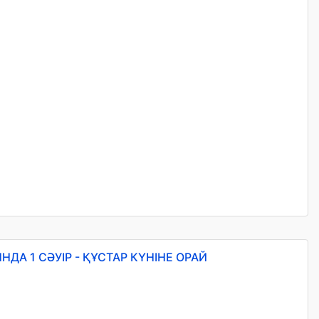
ДА 1 СӘУІР - ҚҰСТАР КҮНІНЕ ОРАЙ