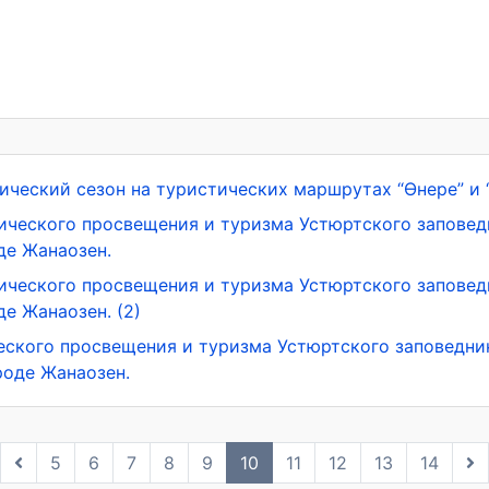
ический сезон на туристических маршрутах “Өнере” и 
гического просвещения и туризма Устюртского запове
де Жанаозен.
гического просвещения и туризма Устюртского запове
е Жанаозен. (2)
ческого просвещения и туризма Устюртского заповедни
роде Жанаозен.
5
6
7
8
9
10
11
12
13
14