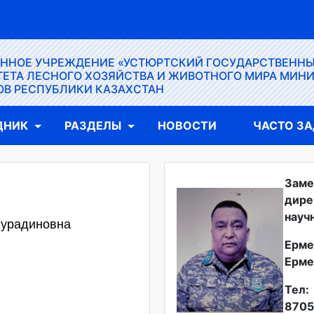
ЕННОЕ УЧРЕЖДЕНИЕ «УСТЮРТСКИЙ ГОСУДАРСТВЕНН
ЕТА ЛЕСНОГО ХОЗЯЙСТВА И ЖИВОТНОГО МИРА МИН
ОВ РЕСПУБЛИКИ КАЗАХСТАН
ДНИК
РАЗДЕЛЫ
НОВОСТИ
ЧАСТО З
Заме
дире
науч
Нурадиновна
Ерме
Ерме
Тел:
8705