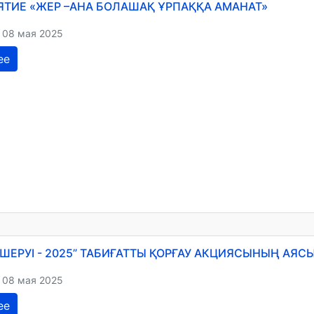
ТИЕ «ЖЕР –АНА БОЛАШАҚ ҰРПАҚҚА АМАНАТ»
 08 мая 2025
ее
 ШЕРУІ - 2025” ТАБИҒАТТЫ ҚОРҒАУ АКЦИЯСЫНЫҢ АЯСЫН
 08 мая 2025
ее