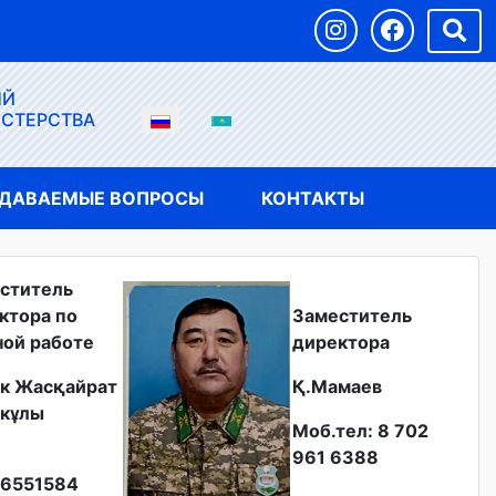
ЫЙ
ИСТЕРСТВА
АДАВАЕМЫЕ ВОПРОСЫ
КОНТАКТЫ
ститель
ктора по
Заместитель
ной работе
директора
к Жасқайрат
Қ.Мамаев
кұлы
Моб.тел: 8 702
961 6388
6551584