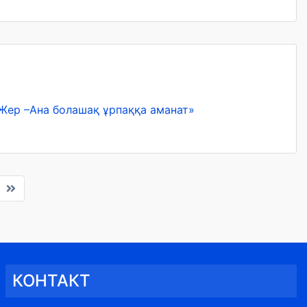
Жер –Ана болашақ ұрпаққа аманат»
КОНТАКТ