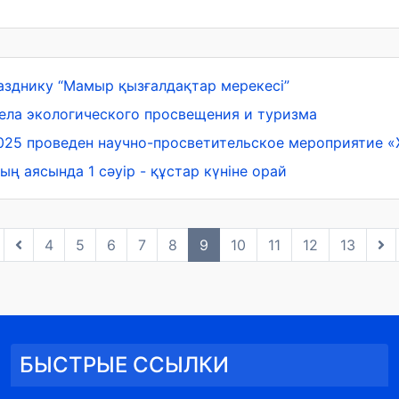
азднику “Мамыр қызғалдақтар мерекесі”
тдела экологического просвещения и туризма
2025 проведен научно-просветительское мероприятие «
ың аясында 1 сәуір - құстар күніне орай
4
5
6
7
8
9
10
11
12
13
БЫСТРЫЕ ССЫЛКИ