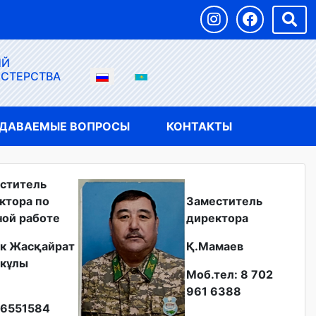
ЫЙ
ИСТЕРСТВА
АДАВАЕМЫЕ ВОПРОСЫ
КОНТАКТЫ
ститель
ктора по
Заместитель
ной работе
директора
к Жасқайрат
Қ.Мамаев
кұлы
Моб.тел: 8 702
961 6388
6551584