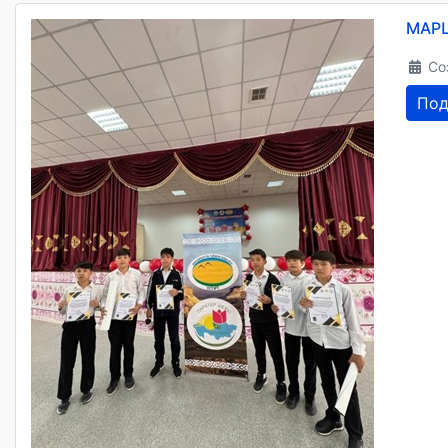
МАРШ
Со
Под