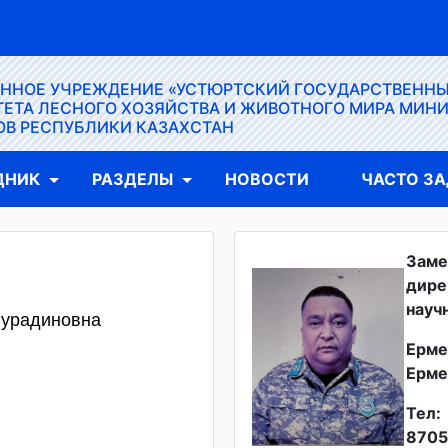
ЕННОЕ УЧРЕЖДЕНИЕ «УСТЮРТСКИЙ ГОСУДАРСТВЕНН
ЕТА ЛЕСНОГО ХОЗЯЙСТВА И ЖИВОТНОГО МИРА МИН
ОВ РЕСПУБЛИКИ КАЗАХСТАН
ДНИК
РАЗДЕЛЫ
НОВОСТИ
ЧАСТО З
Заме
дире
науч
Нурадиновна
Ерме
Ерме
Тел:
8705