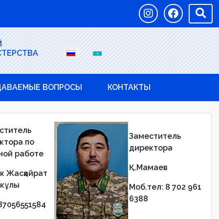
Й
СТЕРСТВА
ДАВАЕМЫЕ ВОПРОСЫ
КОНТАКТЫ
ститель
Заместитель
ктора по
директора
ной работе
Қ.Мамаев
к Жасқайрат
кұлы
Моб.тел: 8 702 961
6388
 87056551584