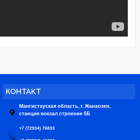
КОНТАКТ
Мангистауская область, г. Жанаозен,
станция вокзал строение 5Б
+7 (72934) 76833