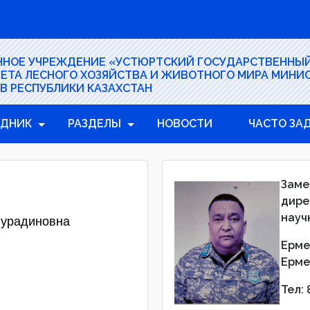
ННОЕ УЧРЕЖДЕНИЕ «УСТЮРТСКИЙ ГОСУДАРСТВЕННЫ
ЕТА ЛЕСНОГО ХОЗЯЙСТВА И ЖИВОТНОГО МИРА МИНИ
В РЕСПУБЛИКИ КАЗАХСТАН
ЕДНИК
РАЗДЕЛЫ
НОВОСТИ
ЧАСТО ЗА
Заме
дире
науч
Нурадиновна
Ерме
Ерме
Тел: