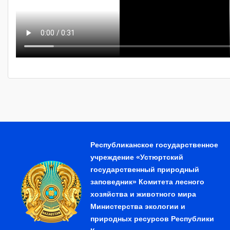
Республиканское государственное
учреждение «Устюртский
государственный природный
заповедник» Комитета лесного
хозяйства и животного мира
Министерства экологии и
природных ресурсов Республики