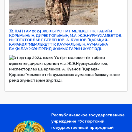
⏳1 ҚАҢТАР 2024 ЖЫЛЫ ҮСТІРТ МЕЛЕКЕТТІК ТАБИҒИ
ҚОРЫҒЫНЫҢ ДИРЕКТОРЫНЫҢ М.А. Ж.Э.НУРМУХАМБЕТОВ,
ИНСПЕКТОРЛАР Е.БЕРЛЕНОВ, А. ҚУАНОВ “ҚАРАҚИЯ-
ҚАРАКӨЛ”МЕМЛЕКЕТТІК ҚАУМАЛЫНЫҢ АУМАҒЫНА
БАҚЫЛАУ ЖӘНЕ РЕЙД ЖҰМЫСТАРЫН ЖҮРГІЗДІ.
1 қаңтар 2024 жылы Үстірт мелекеттік табиғи
қорығының директорының м.а. Ж.Э.Нурмухамбетов,
инспекторлар Е.Берленов, А. Қуанов “Қарақия-
Қаракөл”мемлекеттік қаумалының аумағына бақылау және
рейд жұмыстарын жүргізді.
Республиканское государственное
учреждение «Устюртский
государственный природный