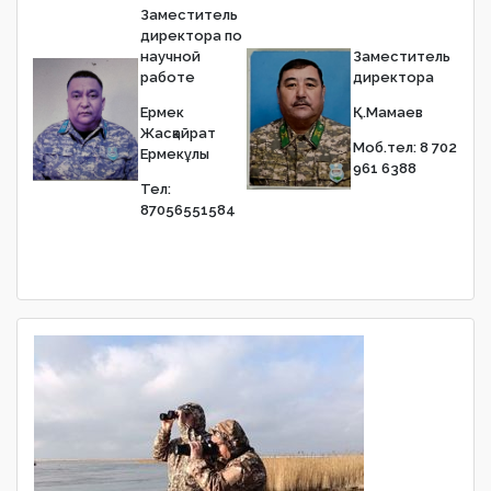
Заместитель
директора по
научной
Заместитель
работе
директора
Ермек
Қ.Мамаев
Жасқайрат
Моб.тел: 8 702
Ермекұлы
961 6388
Тел:
87056551584