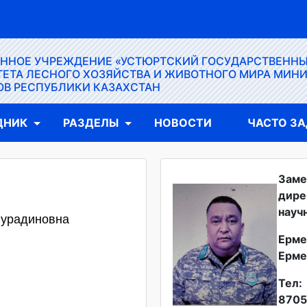
ЕННОЕ УЧРЕЖДЕНИЕ «УСТЮРТСКИЙ ГОСУДАРСТВЕНН
ЕТА ЛЕСНОГО ХОЗЯЙСТВА И ЖИВОТНОГО МИРА МИН
ОВ РЕСПУБЛИКИ КАЗАХСТАН
ДНИК
РАЗДЕЛЫ
НОВОСТИ
ЧАСТО З
Заме
дире
науч
Нурадиновна
Ерме
Ерме
Тел:
8705