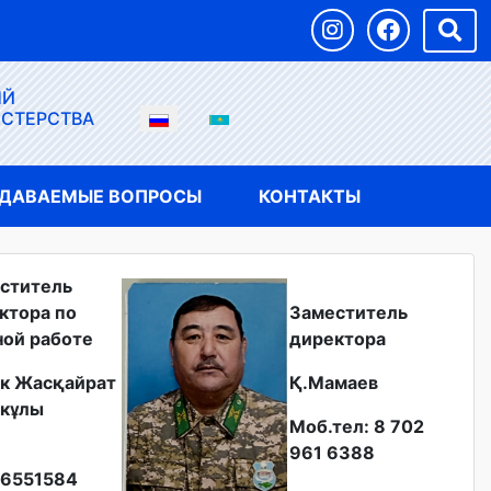
ЫЙ
ИСТЕРСТВА
АДАВАЕМЫЕ ВОПРОСЫ
КОНТАКТЫ
ститель
ктора по
Заместитель
ной работе
директора
к Жасқайрат
Қ.Мамаев
кұлы
Моб.тел: 8 702
961 6388
6551584