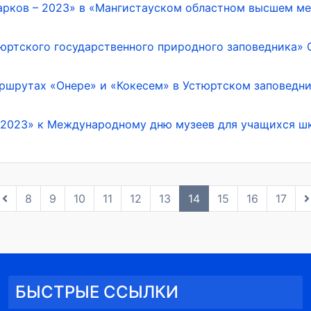
арков – 2023» в «Мангистауском областном высшем м
юртского государственного природного заповедника» С
ршрутах «Онере» и «Кокесем» в Устюртском заповедник
2023» к Международному дню музеев для учащихся шко
8
9
10
11
12
13
14
15
16
17
БЫСТРЫЕ ССЫЛКИ