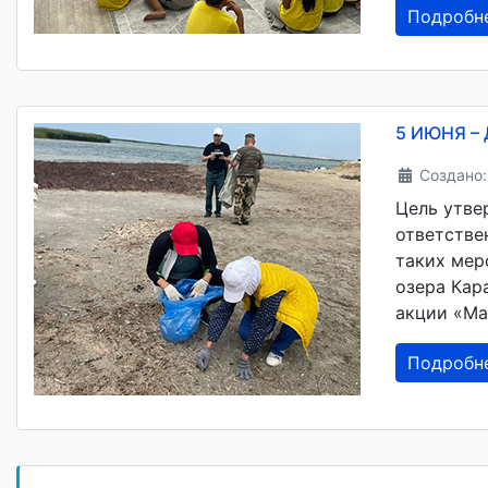
Подробн
5 ИЮНЯ –
Создано:
Цель утве
ответстве
таких мер
озера Кар
акции «Ма
Подробн