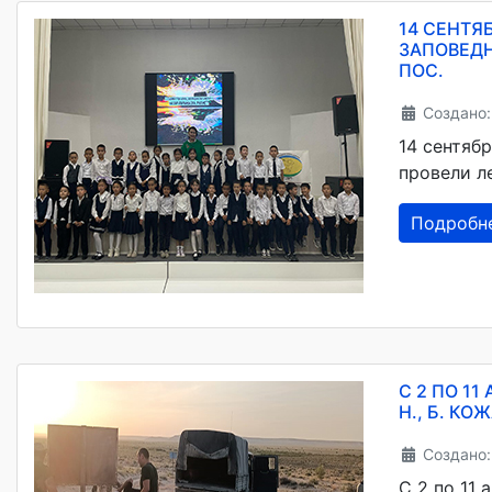
14 СЕНТЯ
ЗАПОВЕД
ПОС.
Создано:
14 сентяб
провели л
Подробн
С 2 ПО 1
Н., Б. К
Создано:
С 2 по 11 