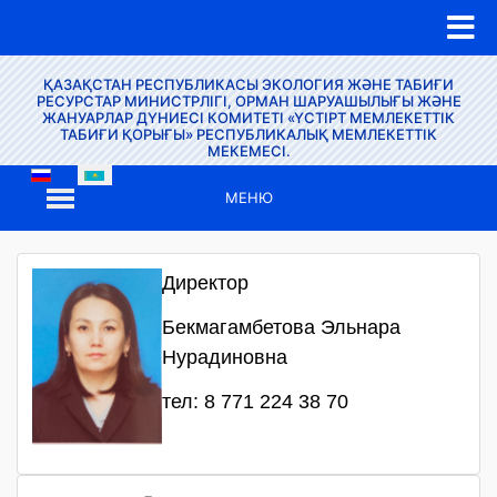
ҚАЗАҚСТАН РЕСПУБЛИКАСЫ ЭКОЛОГИЯ ЖӘНЕ ТАБИҒИ
РЕСУРСТАР МИНИСТРЛІГІ, ОРМАН ШАРУАШЫЛЫҒЫ ЖӘНЕ
ЖАНУАРЛАР ДҮНИЕСІ КОМИТЕТІ «ҮСТІРТ МЕМЛЕКЕТТІК
ТАБИҒИ ҚОРЫҒЫ» РЕСПУБЛИКАЛЫҚ МЕМЛЕКЕТТІК
МЕКЕМЕСІ.
МЕНЮ
Директор
Бекмагамбетова Эльнара
Нурадиновна
тел: 8 771 224 38 70