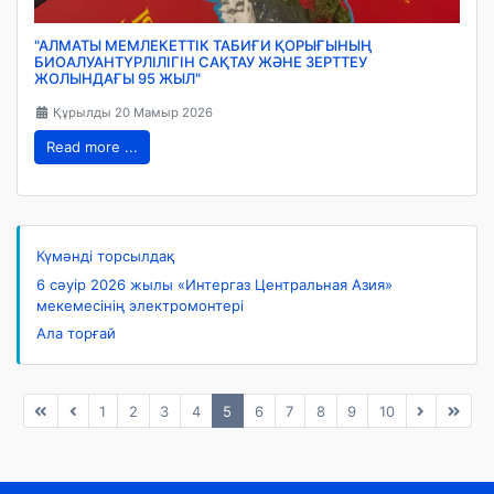
"АЛМАТЫ МЕМЛЕКЕТТІК ТАБИҒИ ҚОРЫҒЫНЫҢ
БИОАЛУАНТҮРЛІЛІГІН САҚТАУ ЖӘНЕ ЗЕРТТЕУ
ЖОЛЫНДАҒЫ 95 ЖЫЛ"
Құрылды 20 Мамыр 2026
Read more ...
Күмәнді торсылдақ
6 сәуір 2026 жылы «Интергаз Центральная Азия»
мекемесінің электромонтері
Ала торғай
1
2
3
4
5
6
7
8
9
10