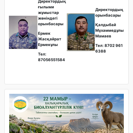
Директордың
ғылыми
Директордың
жұмыстар
орынбасары
жөніндегі
орынбасары
Қалдыбай
Мұхаммедұлы
Ермек
Мамаев
Жасқайрат
Ермекұлы
Тел: 8702 961
6388
Тел:
87056551584