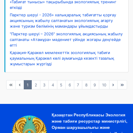
«Табиғат тынысы» тақырыбында экологиялық тренинг
өткізді
Парктер шеруі - 2026» халықаралық табиғатты қорғау
акциясының жабылу салтанатын экологиялық ағарту
және туризм бөлімінің мамандары ұйымдастырды
"Парктер шеруі – 2026" экологиялық акциясының жабылу
салтанаты «Атамұра» мәдениет үйінде жоғары деңгейде
өтті
Қарақия-Қаракөл мемлекеттік зоологиялық табиғи
қаумалының Қаракөл көлі аумағында кезекті тазалық
жұмыстарын жүргізді
1
2
3
4
5
6
7
8
9
10
Қазақстан Республикасы Экология
және табиғи ресурстар министрлігі,
Орман шаруашылығы және