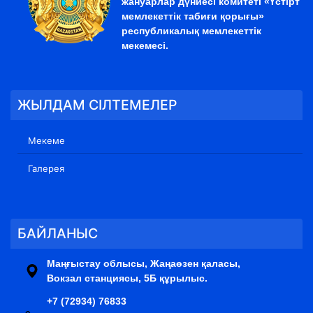
жануарлар дүниесі комитеті «Үстірт
мемлекеттік табиғи қорығы»
республикалық мемлекеттік
мекемесі.
ЖЫЛДАМ СІЛТЕМЕЛЕР
Мекеме
Галерея
БАЙЛАНЫС
Маңғыстау облысы, Жаңаөзен қаласы,
Вокзал станциясы, 5Б құрылыс.
+7 (72934) 76833