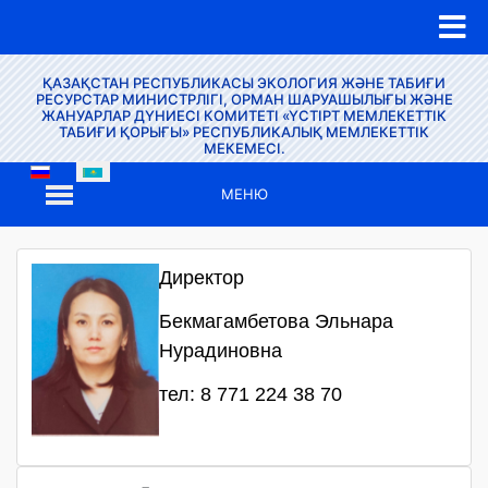
ҚАЗАҚСТАН РЕСПУБЛИКАСЫ ЭКОЛОГИЯ ЖӘНЕ ТАБИҒИ
РЕСУРСТАР МИНИСТРЛІГІ, ОРМАН ШАРУАШЫЛЫҒЫ ЖӘНЕ
ЖАНУАРЛАР ДҮНИЕСІ КОМИТЕТІ «ҮСТІРТ МЕМЛЕКЕТТІК
ТАБИҒИ ҚОРЫҒЫ» РЕСПУБЛИКАЛЫҚ МЕМЛЕКЕТТІК
МЕКЕМЕСІ.
МЕНЮ
Директор
Бекмагамбетова Эльнара
Нурадиновна
тел: 8 771 224 38 70