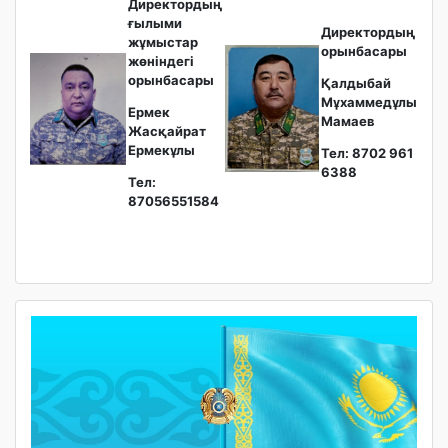
Директордың
ғылыми
Директордың
жұмыстар
орынбасары
жөніндегі
орынбасары
Қалдыбай
Мұхаммедұлы
Ермек
Мамаев
Жасқайрат
Ермекұлы
Тел: 8702 961
6388
Тел:
87056551584