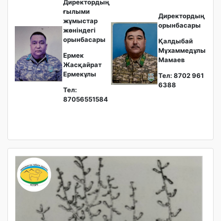
Директордың
ғылыми
Директордың
жұмыстар
орынбасары
жөніндегі
орынбасары
Қалдыбай
Мұхаммедұлы
Ермек
Мамаев
Жасқайрат
Ермекұлы
Тел: 8702 961
6388
Тел:
87056551584