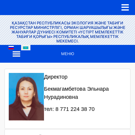
ҚАЗАҚСТАН РЕСПУБЛИКАСЫ ЭКОЛОГИЯ ЖӘНЕ ТАБИҒИ
РЕСУРСТАР МИНИСТРЛІГІ, ОРМАН ШАРУАШЫЛЫҒЫ ЖӘНЕ
ЖАНУАРЛАР ДҮНИЕСІ КОМИТЕТІ «ҮСТІРТ МЕМЛЕКЕТТІК
ТАБИҒИ ҚОРЫҒЫ» РЕСПУБЛИКАЛЫҚ МЕМЛЕКЕТТІК
МЕКЕМЕСІ.
МЕНЮ
Директор
Бекмагамбетова Эльнара
Нурадиновна
тел: 8 771 224 38 70