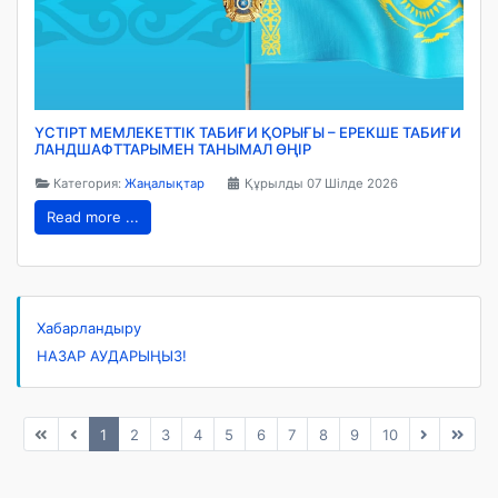
ҮСТІРТ МЕМЛЕКЕТТІК ТАБИҒИ ҚОРЫҒЫ – ЕРЕКШЕ ТАБИҒИ
ЛАНДШАФТТАРЫМЕН ТАНЫМАЛ ӨҢІР
Категория:
Жаңалықтар
Құрылды 07 Шілде 2026
Read more ...
Хабарландыру
НАЗАР АУДАРЫҢЫЗ!
1
2
3
4
5
6
7
8
9
10