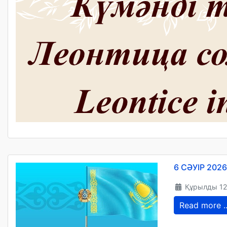
6 СӘУІР 20
Құрылды 1
Read more ..