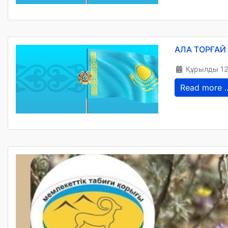
АЛА ТОРҒАЙ
Құрылды 1
Read more ..