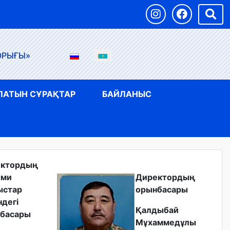
ОРЫҒЫ»
ЛАТЫН СҰРАҚТАР
БАЙЛАНЫС
ектордың
ыми
Директордың
ыстар
орынбасары
ндегі
Қалдыбай
басары
Мұхаммедұлы