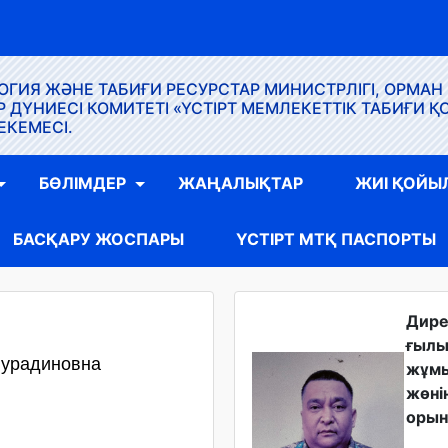
ГИЯ ЖӘНЕ ТАБИҒИ РЕСУРСТАР МИНИСТРЛІГІ, ОРМАН
ҮНИЕСІ КОМИТЕТІ «ҮСТІРТ МЕМЛЕКЕТТІК ТАБИҒИ Қ
ЕКЕМЕСІ.
БӨЛІМДЕР
ЖАҢАЛЫҚТАР
ЖИІ ҚОЙЫ
БАСҚАРУ ЖОСПАРЫ
ҮСТІРТ МТҚ ПАСПОРТЫ
Дир
ғыл
Нурадиновна
жұм
жөні
орын