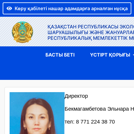
Көру қабілеті нашар адамдарға арналған нұсқа
ҚАЗАҚСТАН РЕСПУБЛИКАСЫ ЭКОЛО
ШАРУАШЫЛЫҒЫ ЖӘНЕ ЖАНУАРЛАР Д
РЕСПУБЛИКАЛЫҚ МЕМЛЕКЕТТІК М
БАСТЫ БЕТІ
ҮСТІРТ ҚОРЫҒЫ
Директор
Бекмагамбетова Эльнара 
тел: 8 771 224 38 70