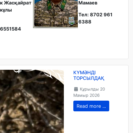
к Жасқайрат
Мамаев
кұлы
Тел: 8702 961
6388
6551584
КҮМӘНДІ
ТОРСЫЛДАҚ
Құрылды 20
Мамыр 2026
Read more ...