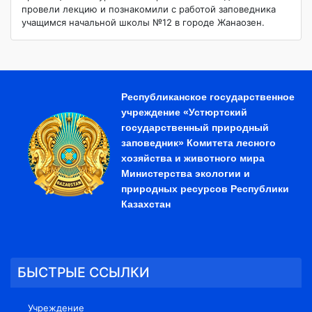
провели лекцию и познакомили с работой заповедника
учащимся начальной школы №12 в городе Жанаозен.
Республиканское государственное
учреждение «Устюртский
государственный природный
заповедник» Комитета лесного
хозяйства и животного мира
Министерства экологии и
природных ресурсов Республики
Казахстан
БЫСТРЫЕ ССЫЛКИ
Учреждение