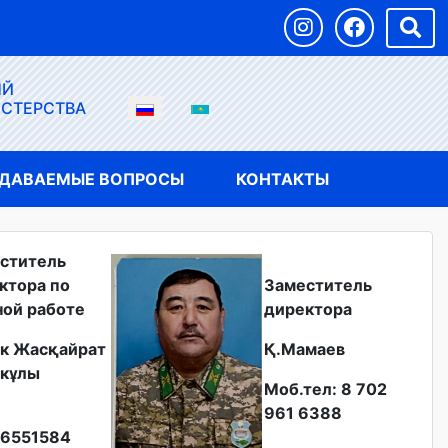
ЫЙ
ИСТЕРСТВА
АДАВАЕМЫЕ ВОПРОСЫ
КОНТАКТЫ
ститель
ктора по
Заместитель
ной работе
директора
к Жасқайрат
Қ.Мамаев
кұлы
Моб.тел: 8 702
961 6388
6551584