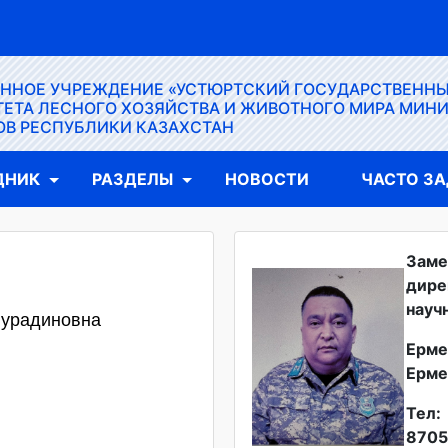
ЕННОЕ УЧРЕЖДЕНИЕ «УСТЮРТСКИЙ ГОСУДАРСТВЕНН
ЕТА ЛЕСНОГО ХОЗЯЙСТВА И ЖИВОТНОГО МИРА МИН
ОВ РЕСПУБЛИКИ КАЗАХСТАН
ДНИК
РАЗДЕЛЫ
НОВОСТИ
ЧАСТО З
Заме
дире
науч
Нурадиновна
Ерме
Ерме
Тел:
8705