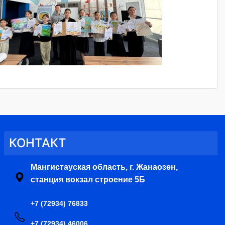
КОНТАКТ
Мангистауская область, г. Жанаозен,
станция вокзал строение 5Б
+7 (72934) 76833
+7 (72934) 46006