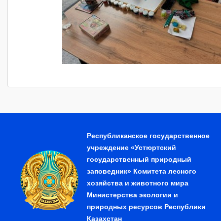
Республиканское государственное
учреждение «Устюртский
государственный природный
заповедник» Комитета лесного
хозяйства и животного мира
Министерства экологии и
природных ресурсов Республики
Казахстан