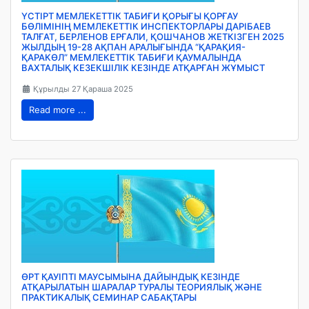
ҮСТІРТ МЕМЛЕКЕТТІК ТАБИҒИ ҚОРЫҒЫ ҚОРҒАУ
БӨЛІМІНІҢ МЕМЛЕКЕТТІК ИНСПЕКТОРЛАРЫ ДАРІБАЕВ
ТАЛҒАТ, БЕРЛЕНОВ ЕРҒАЛИ, ҚОШЧАНОВ ЖЕТКІЗГЕН 2025
ЖЫЛДЫҢ 19-28 АҚПАН АРАЛЫҒЫНДА “ҚАРАҚИЯ-
ҚАРАКӨЛ” МЕМЛЕКЕТТІК ТАБИҒИ ҚАУМАЛЫНДА
ВАХТАЛЫҚ КЕЗЕКШІЛІК КЕЗІНДЕ АТҚАРҒАН ЖҰМЫСТ
Құрылды 27 Қараша 2025
Read more ...
ӨРТ ҚАУІПТІ МАУСЫМЫНА ДАЙЫНДЫҚ КЕЗІНДЕ
АТҚАРЫЛАТЫН ШАРАЛАР ТУРАЛЫ ТЕОРИЯЛЫҚ ЖӘНЕ
ПРАКТИКАЛЫҚ СЕМИНАР САБАҚТАРЫ