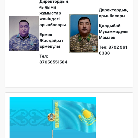
Директордың
ғылыми
Директордың
жұмыстар
орынбасары
жөніндегі
орынбасары
Қалдыбай
Мұхаммедұлы
Ермек
Мамаев
Жасқайрат
Ермекұлы
Тел: 8702 961
6388
Тел:
87056551584