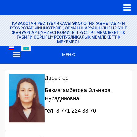
ҚАЗАҚСТАН РЕСПУБЛИКАСЫ ЭКОЛОГИЯ ЖӘНЕ ТАБИҒИ
РЕСУРСТАР МИНИСТРЛІГІ, ОРМАН ШАРУАШЫЛЫҒЫ ЖӘНЕ
ЖАНУАРЛАР ДҮНИЕСІ КОМИТЕТІ «ҮСТІРТ МЕМЛЕКЕТТІК
ТАБИҒИ ҚОРЫҒЫ» РЕСПУБЛИКАЛЫҚ МЕМЛЕКЕТТІК
МЕКЕМЕСІ.
МЕНЮ
Директор
Бекмагамбетова Эльнара
Нурадиновна
тел: 8 771 224 38 70