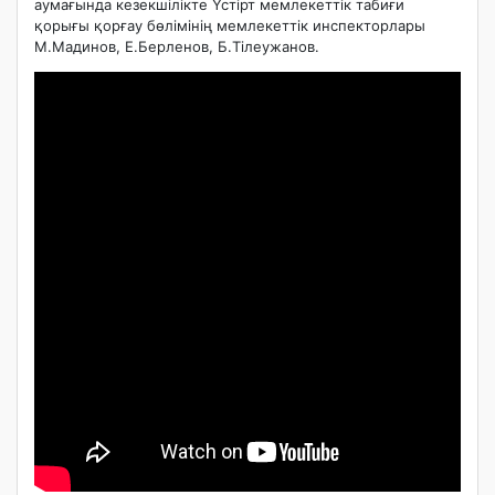
аумағында кезекшілікте Үстірт мемлекеттік табиғи
қорығы қорғау бөлімінің мемлекеттік инспекторлары
М.Мадинов, Е.Берленов, Б.Тілеужанов.