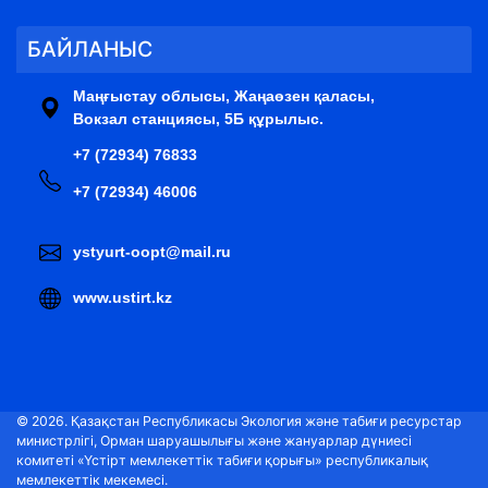
БАЙЛАНЫС
Маңғыстау облысы, Жаңаөзен қаласы,
Вокзал станциясы, 5Б құрылыс.
+7 (72934) 76833
+7 (72934) 46006
ystyurt-oopt@mail.ru
www.ustirt.kz
© 2026. Қазақстан Республикасы Экология және табиғи ресурстар
министрлігі, Орман шаруашылығы және жануарлар дүниесі
комитеті «Үстірт мемлекеттік табиғи қорығы» республикалық
мемлекеттік мекемесі.