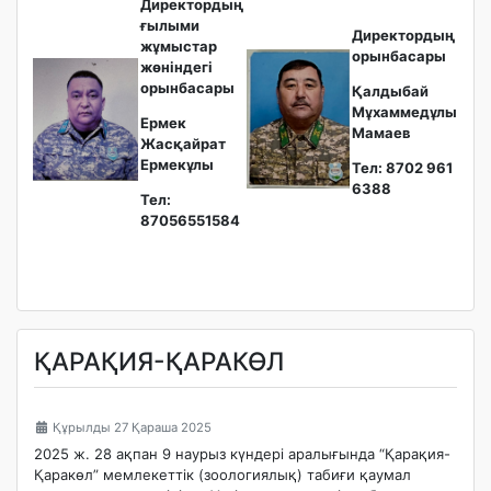
Директордың
ғылыми
Директордың
жұмыстар
орынбасары
жөніндегі
орынбасары
Қалдыбай
Мұхаммедұлы
Ермек
Мамаев
Жасқайрат
Ермекұлы
Тел: 8702 961
6388
Тел:
87056551584
ҚАРАҚИЯ-ҚАРАКӨЛ
Құрылды 27 Қараша 2025
2025 ж. 28 ақпан 9 наурыз күндері аралығында “Қарақия-
Қаракөл” мемлекеттік (зоологиялық) табиғи қаумал