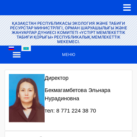
ҚАЗАҚСТАН РЕСПУБЛИКАСЫ ЭКОЛОГИЯ ЖӘНЕ ТАБИҒИ
РЕСУРСТАР МИНИСТРЛІГІ, ОРМАН ШАРУАШЫЛЫҒЫ ЖӘНЕ
ЖАНУАРЛАР ДҮНИЕСІ КОМИТЕТІ «ҮСТІРТ МЕМЛЕКЕТТІК
ТАБИҒИ ҚОРЫҒЫ» РЕСПУБЛИКАЛЫҚ МЕМЛЕКЕТТІК
МЕКЕМЕСІ.
МЕНЮ
Директор
Бекмагамбетова Эльнара
Нурадиновна
тел: 8 771 224 38 70