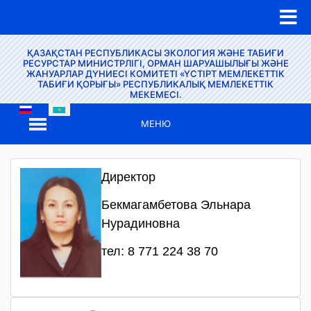
ҚАЗАҚСТАН РЕСПУБЛИКАСЫ ЭКОЛОГИЯ ЖӘНЕ ТАБИҒИ
РЕСУРСТАР МИНИСТРЛІГІ, ОРМАН ШАРУАШЫЛЫҒЫ ЖӘНЕ
ЖАНУАРЛАР ДҮНИЕСІ КОМИТЕТІ «ҮСТІРТ МЕМЛЕКЕТТІК
ТАБИҒИ ҚОРЫҒЫ» РЕСПУБЛИКАЛЫҚ МЕМЛЕКЕТТІК
МЕКЕМЕСІ.
МЕНЮ
Директор
Бекмагамбетова Эльнара
Нурадиновна
тел: 8 771 224 38 70