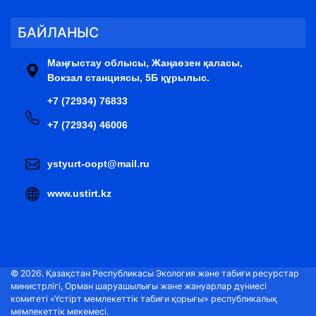
БАЙЛАНЫС
Маңғыстау облысы, Жаңаөзен қаласы,
Вокзал станциясы, 5Б құрылыс.
+7 (72934) 76833
+7 (72934) 46006
ystyurt-oopt@mail.ru
www.ustirt.kz
© 2026. Қазақстан Республикасы Экология және табиғи ресурстар
министрлігі, Орман шаруашылығы және жануарлар дүниесі
комитеті «Үстірт мемлекеттік табиғи қорығы» республикалық
мемлекеттік мекемесі.