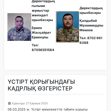
Директордың
ғылыми
Директордың
жұмыстар
орынбасары
жөніндегі
орынбасары
Қалдыбай
Мұхаммедұлы
Ермек
Мамаев
Жасқайрат
Ермекұлы
Тел: 8702 961
6388
Тел:
87056551584
ҮСТІРТ ҚОРЫҒЫНДАҒЫ
КАДРЛЫҚ ӨЗГЕРІСТЕР
Құрылды 27 Қараша 2025
06.03.2025 ж. Үстірт мемлекеттік табиғи қорығы