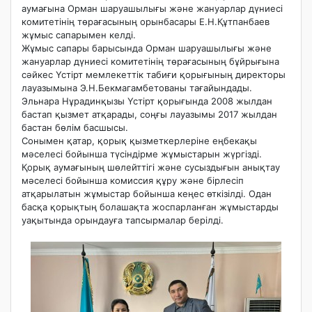
аумағына Орман шаруашылығы және жануарлар дүниесі
комитетінің төрағасының орынбасары Е.Н.Құтпанбаев
жұмыс сапарымен келді.
​Жұмыс сапары барысында Орман шаруашылығы және
жануарлар дүниесі комитетінің төрағасының бұйрығына
сәйкес Үстірт мемлекеттік табиғи қорығының директоры
лауазымына Э.Н.Бекмагамбетованы тағайындады.
Эльнара Нұрадинқызы Үстірт қорығында 2008 жылдан
бастап қызмет атқарады, соңғы лауазымы 2017 жылдан
бастан бөлім басшысы.
Сонымен қатар, қорық қызметкерлеріне еңбекақы
мәселесі бойынша түсіндірме жұмыстарын жүргізді.
Қорық аумағының шөлейттігі және сусыздығын анықтау
мәселесі бойынша комиссия құру және бірлесіп
атқарылатын жұмыстар бойынша кеңес өткізілді. Одан
басқа қорықтың болашақта жоспарланған жұмыстарды
уақытында орындауға тапсырмалар берілді.