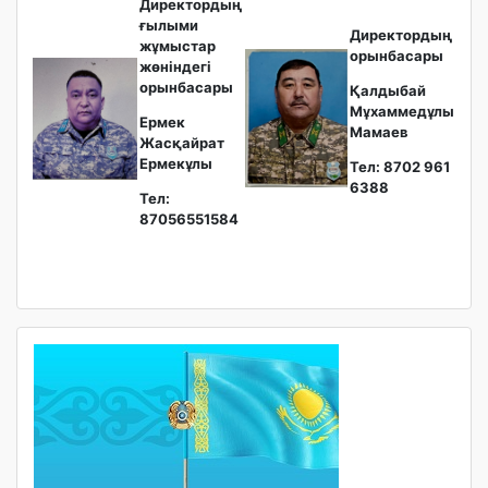
Директордың
ғылыми
Директордың
жұмыстар
орынбасары
жөніндегі
орынбасары
Қалдыбай
Мұхаммедұлы
Ермек
Мамаев
Жасқайрат
Ермекұлы
Тел: 8702 961
6388
Тел:
87056551584