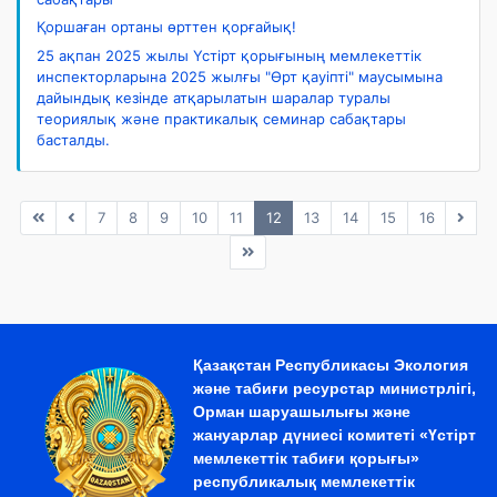
Қоршаған ортаны өрттен қорғайық!
25 ақпан 2025 жылы Үстірт қорығының мемлекеттік
инспекторларына 2025 жылғы "Өрт қауіпті" маусымына
дайындық кезінде атқарылатын шаралар туралы
теориялық және практикалық семинар сабақтары
басталды.
7
8
9
10
11
12
13
14
15
16
Қазақстан Республикасы Экология
және табиғи ресурстар министрлігі,
Орман шаруашылығы және
жануарлар дүниесі комитеті «Үстірт
мемлекеттік табиғи қорығы»
республикалық мемлекеттік