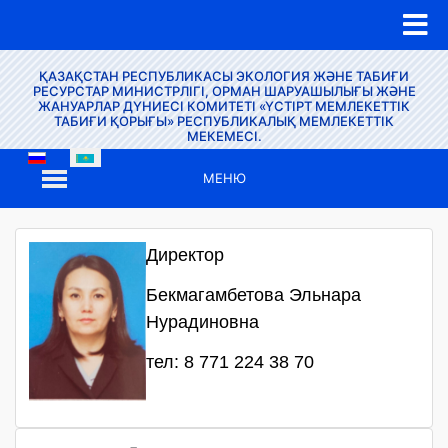
ҚАЗАҚСТАН РЕСПУБЛИКАСЫ ЭКОЛОГИЯ ЖӘНЕ ТАБИҒИ
РЕСУРСТАР МИНИСТРЛІГІ, ОРМАН ШАРУАШЫЛЫҒЫ ЖӘНЕ
ЖАНУАРЛАР ДҮНИЕСІ КОМИТЕТІ «ҮСТІРТ МЕМЛЕКЕТТІК
ТАБИҒИ ҚОРЫҒЫ» РЕСПУБЛИКАЛЫҚ МЕМЛЕКЕТТІК
МЕКЕМЕСІ.
МЕНЮ
Директор
Бекмагамбетова Эльнара
Нурадиновна
тел: 8 771 224 38 70