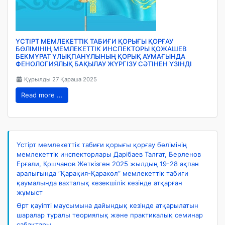
ҮСТІРТ МЕМЛЕКЕТТІК ТАБИҒИ ҚОРЫҒЫ ҚОРҒАУ
БӨЛІМІНІҢ МЕМЛЕКЕТТІК ИНСПЕКТОРЫ ҚОЖАШЕВ
БЕКМҰРАТ ҰЛЫҚПАНҰЛЫНЫҢ ҚОРЫҚ АУМАҒЫНДА
ФЕНОЛОГИЯЛЫҚ БАҚЫЛАУ ЖҮРГІЗУ СӘТІНЕН ҮЗІНДІ
Құрылды 27 Қараша 2025
Read more ...
Үстірт мемлекеттік табиғи қорығы қорғау бөлімінің
мемлекеттік инспекторлары Дарібаев Талғат, Берленов
Ерғали, Қошчанов Жеткізген 2025 жылдың 19-28 ақпан
аралығында “Қарақия-Қаракөл” мемлекеттік табиғи
қаумалында вахталық кезекшілік кезінде атқарған
жұмыст
Өрт қауіпті маусымына дайындық кезінде атқарылатын
шаралар туралы теориялық және практикалық семинар
сабақтары