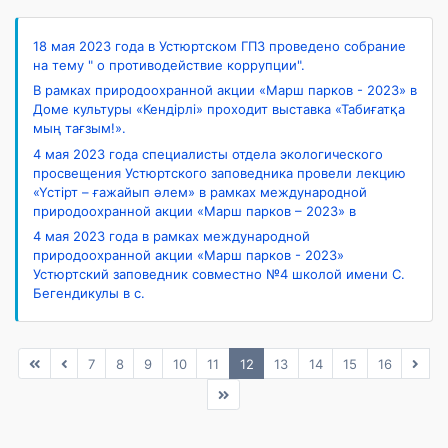
18 мая 2023 года в Устюртском ГПЗ проведено собрание
на тему " о противодействие коррупции".
В рамках природоохранной акции «Марш парков - 2023» в
Доме культуры «Кендірлі» проходит выставка «Табиғатқа
мың тағзым!».
4 мая 2023 года специалисты отдела экологического
просвещения Устюртского заповедника провели лекцию
«Үстірт – ғажайып әлем» в рамках международной
природоохранной акции «Марш парков – 2023» в
4 мая 2023 года в рамках международной
природоохранной акции «Марш парков - 2023»
Устюртский заповедник совместно №4 школой имени С.
Бегендикулы в с.
7
8
9
10
11
12
13
14
15
16