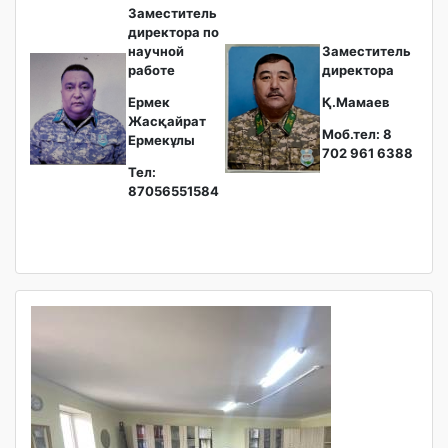
Заместитель
директора по
научной
Заместитель
работе
директора
Ермек
Қ.Мамаев
Жасқайрат
Моб.тел: 8
Ермекұлы
702 961 6388
Тел:
87056551584