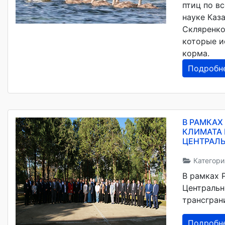
птиц по в
науке Каз
Скляренко
которые и
корма.
Подробн
В РАМКАХ
КЛИМАТА 
ЦЕНТРАЛЬ
Категори
В рамках 
Центральн
трансгран
Подробн