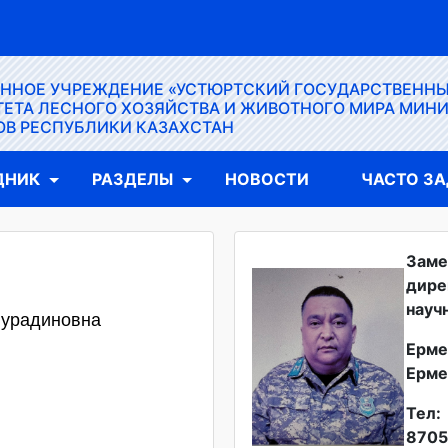
ЕННОЕ УЧРЕЖДЕНИЕ «УСТЮРТСКИЙ ГОСУДАРСТВЕНН
ЕТА ЛЕСНОГО ХОЗЯЙСТВА И ЖИВОТНОГО МИРА МИН
ОВ РЕСПУБЛИКИ КАЗАХСТАН
ДНИК
РАЗДЕЛЫ
НОВОСТИ
ЧАСТО З
Заме
дире
науч
Нурадиновна
Ерме
Ерме
Тел:
8705