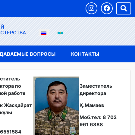
ЫЙ
ИСТЕРСТВА
АДАВАЕМЫЕ ВОПРОСЫ
КОНТАКТЫ
ститель
ктора по
Заместитель
ной работе
директора
к Жасқайрат
Қ.Мамаев
кұлы
Моб.тел: 8 702
961 6388
6551584