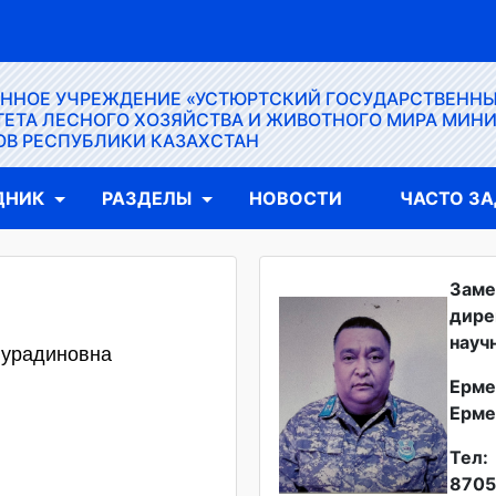
ЕННОЕ УЧРЕЖДЕНИЕ «УСТЮРТСКИЙ ГОСУДАРСТВЕНН
ЕТА ЛЕСНОГО ХОЗЯЙСТВА И ЖИВОТНОГО МИРА МИН
ОВ РЕСПУБЛИКИ КАЗАХСТАН
ДНИК
РАЗДЕЛЫ
НОВОСТИ
ЧАСТО З
Заме
дире
науч
Нурадиновна
Ерме
Ерме
Тел:
8705