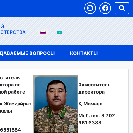
ЫЙ
ИСТЕРСТВА
АДАВАЕМЫЕ ВОПРОСЫ
КОНТАКТЫ
ститель
ктора по
Заместитель
ной работе
директора
к Жасқайрат
Қ.Мамаев
кұлы
Моб.тел: 8 702
961 6388
6551584