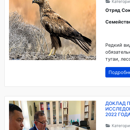
Категори
Отряд Со
Семейств
Редкий ви
обязатель
тугаи, ле
Подробн
ДОКЛАД П
ИССЛЕДОВ
2022 ГОД
Категори