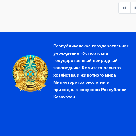
Республиканское государственное
учреждение «Устюртский
государственный природный
заповедник» Комитета лесного
хозяйства и животного мира
Министерства экологии и
природных ресурсов Республики
Казахстан