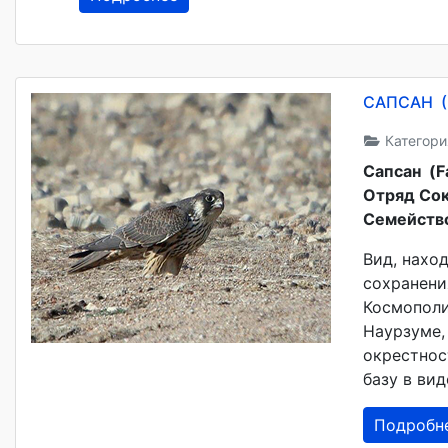
САПСАН (
Категори
Сапсан (Fa
Отряд Со
Семейств
Вид, нахо
сохранени
Космополи
Наурзуме,
окрестнос
базу в ви
Подробн