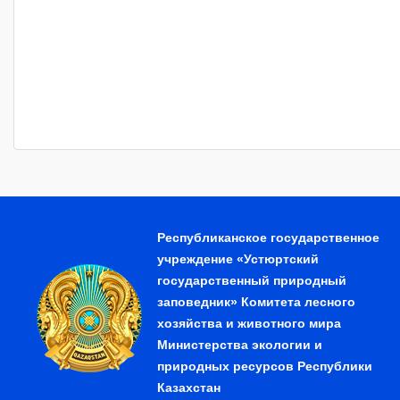
Республиканское государственное
учреждение «Устюртский
государственный природный
заповедник» Комитета лесного
хозяйства и животного мира
Министерства экологии и
природных ресурсов Республики
Казахстан