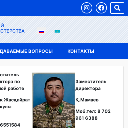
ЫЙ
ИСТЕРСТВА
АДАВАЕМЫЕ ВОПРОСЫ
КОНТАКТЫ
ститель
ктора по
Заместитель
ной работе
директора
к Жасқайрат
Қ.Мамаев
кұлы
Моб.тел: 8 702
961 6388
6551584