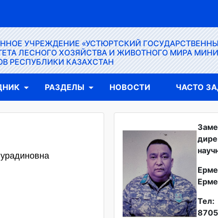
ЕННОЕ УЧРЕЖДЕНИЕ «УСТЮРТСКИЙ ГОСУДАРСТВЕНН
ЕТА ЛЕСНОГО ХОЗЯЙСТВА И ЖИВОТНОГО МИРА МИН
ОВ РЕСПУБЛИКИ КАЗАХСТАН
ДНИК
РАЗДЕЛЫ
НОВОСТИ
ЧАСТО З
Заме
дире
науч
Нурадиновна
Ерме
Ерме
Тел:
8705