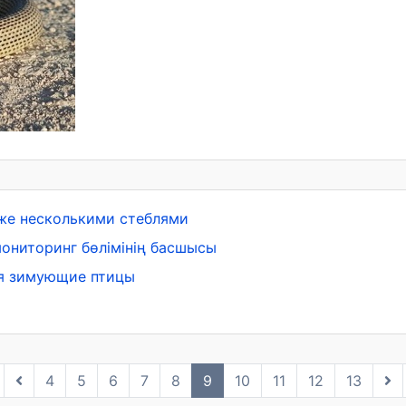
реже несколькими стеблями
ониторинг бөлімінің басшысы
ия зимующие птицы
4
5
6
7
8
9
10
11
12
13