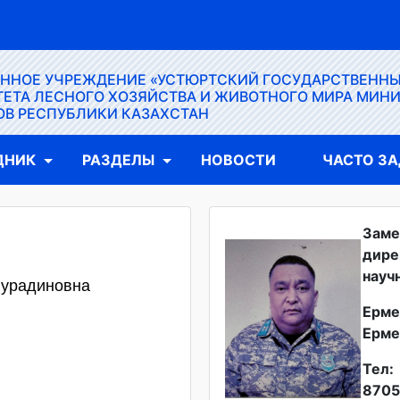
ЕННОЕ УЧРЕЖДЕНИЕ «УСТЮРТСКИЙ ГОСУДАРСТВЕНН
ЕТА ЛЕСНОГО ХОЗЯЙСТВА И ЖИВОТНОГО МИРА МИН
ОВ РЕСПУБЛИКИ КАЗАХСТАН
ДНИК
РАЗДЕЛЫ
НОВОСТИ
ЧАСТО З
Заме
дире
науч
Нурадиновна
Ерме
Ерме
Тел:
8705