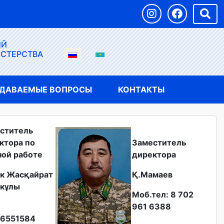
ЫЙ
ИСТЕРСТВА
АДАВАЕМЫЕ ВОПРОСЫ
КОНТАКТЫ
ститель
ктора по
Заместитель
ной работе
директора
к Жасқайрат
Қ.Мамаев
кұлы
Моб.тел: 8 702
961 6388
6551584