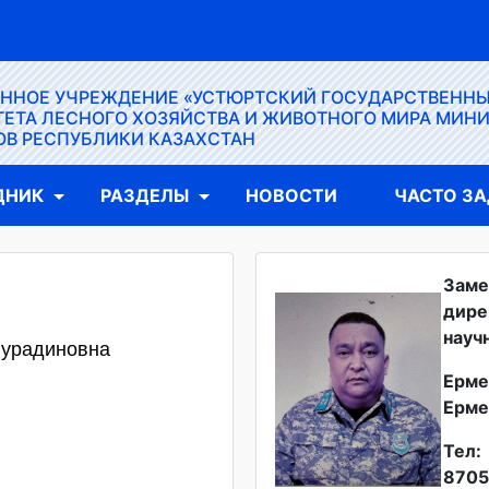
ЕННОЕ УЧРЕЖДЕНИЕ «УСТЮРТСКИЙ ГОСУДАРСТВЕНН
ЕТА ЛЕСНОГО ХОЗЯЙСТВА И ЖИВОТНОГО МИРА МИН
ОВ РЕСПУБЛИКИ КАЗАХСТАН
ДНИК
РАЗДЕЛЫ
НОВОСТИ
ЧАСТО З
Заме
дире
науч
Нурадиновна
Ерме
Ерме
Тел:
8705