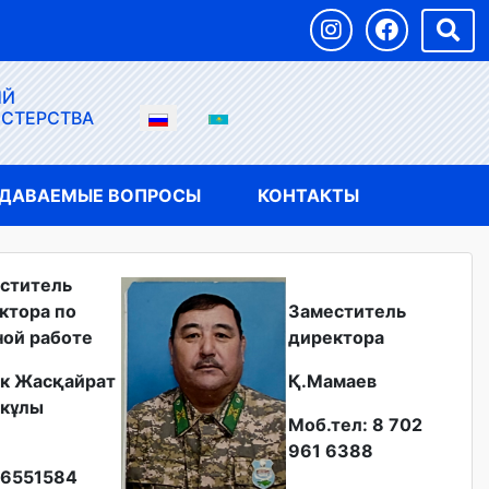
ЫЙ
ИСТЕРСТВА
АДАВАЕМЫЕ ВОПРОСЫ
КОНТАКТЫ
ститель
ктора по
Заместитель
ной работе
директора
к Жасқайрат
Қ.Мамаев
кұлы
Моб.тел: 8 702
961 6388
6551584