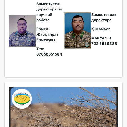
Заместитель
директора по
научной
Заместитель
работе
директора
Ермек
Қ.Мамаев
Жасқайрат
Моб.тел: 8
Ермекұлы
702 961 6388
Тел:
87056551584