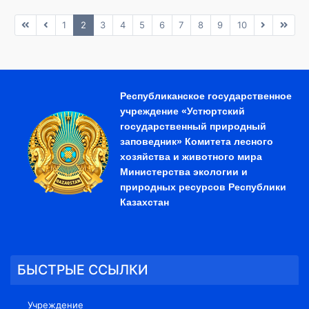
1
2
3
4
5
6
7
8
9
10
Республиканское государственное
учреждение «Устюртский
государственный природный
заповедник» Комитета лесного
хозяйства и животного мира
Министерства экологии и
природных ресурсов Республики
Казахстан
БЫСТРЫЕ ССЫЛКИ
Учреждение