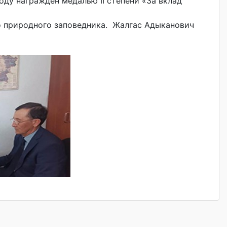
оду награжден медалью II степени «За вклад
о природного заповедника. Жалгас Адыканович