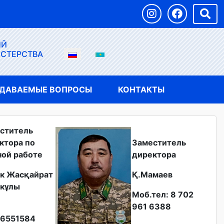
ЫЙ
ИСТЕРСТВА
АДАВАЕМЫЕ ВОПРОСЫ
КОНТАКТЫ
ститель
ктора по
Заместитель
ной работе
директора
к Жасқайрат
Қ.Мамаев
кұлы
Моб.тел: 8 702
961 6388
6551584