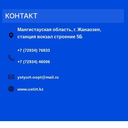
КОНТАКТ
Мангистауская область, г. Жанаозен,
станция вокзал строение 5Б
+7 (72934) 76833
+7 (72934) 46006
ystyurt-oopt@mail.ru
www.ustirt.kz
тета лесного хозяйства и животного мира Министерства