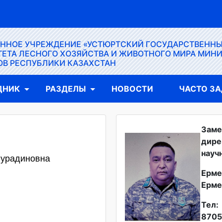
ЕННОЕ УЧРЕЖДЕНИЕ «УСТЮРТСКИЙ ГОСУДАРСТВЕНН
ЕТА ЛЕСНОГО ХОЗЯЙСТВА И ЖИВОТНОГО МИРА МИН
ОВ РЕСПУБЛИКИ КАЗАХСТАН
ДНИК
РАЗДЕЛЫ
НОВОСТИ
ЧАСТО З
Заме
дире
науч
Нурадиновна
Ерме
Ерме
Тел:
8705