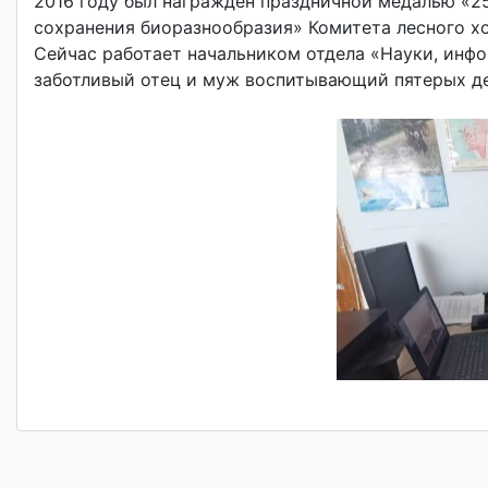
2016 году был награжден праздничной медалью «25 
сохранения биоразнообразия» Комитета лесного х
Сейчас работает начальником отдела «Науки, инф
заботливый отец и муж воспитывающий пятерых де