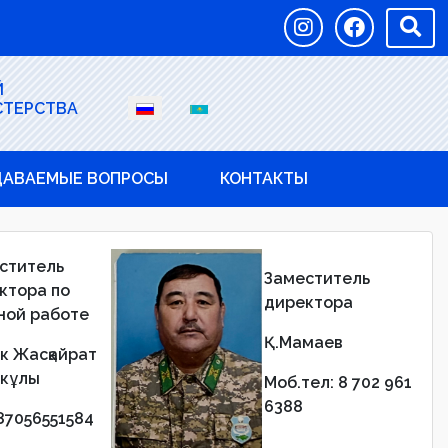
Й
СТЕРСТВА
ДАВАЕМЫЕ ВОПРОСЫ
КОНТАКТЫ
ститель
Заместитель
ктора по
директора
ной работе
Қ.Мамаев
к Жасқайрат
кұлы
Моб.тел: 8 702 961
6388
 87056551584