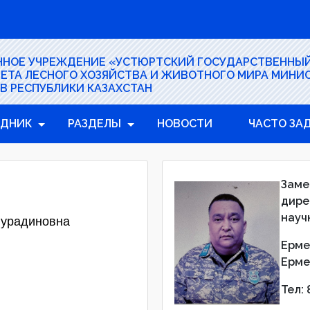
ННОЕ УЧРЕЖДЕНИЕ «УСТЮРТСКИЙ ГОСУДАРСТВЕННЫ
ЕТА ЛЕСНОГО ХОЗЯЙСТВА И ЖИВОТНОГО МИРА МИНИ
В РЕСПУБЛИКИ КАЗАХСТАН
ЕДНИК
РАЗДЕЛЫ
НОВОСТИ
ЧАСТО ЗА
Заме
дире
науч
Нурадиновна
Ерме
Ерме
Тел: