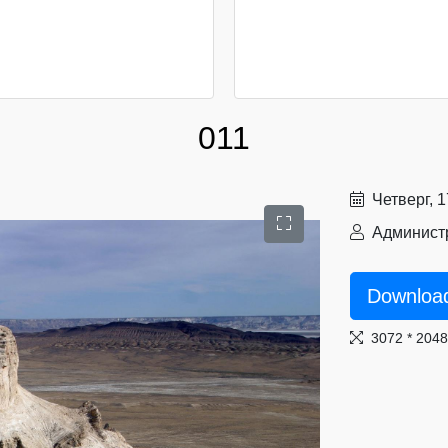
011
Четверг, 
Администр
Downloa
3072 * 204