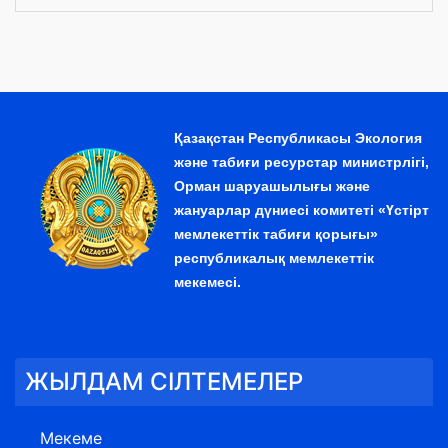
Қазақстан Республикасы Экология
және табиғи ресурстар министрлігі,
Орман шаруашылығы және
жануарлар дүниесі комитеті «Үстірт
мемлекеттік табиғи қорығы»
республикалық мемлекеттік
мекемесі.
ЖЫЛДАМ СІЛТЕМЕЛЕР
Мекеме