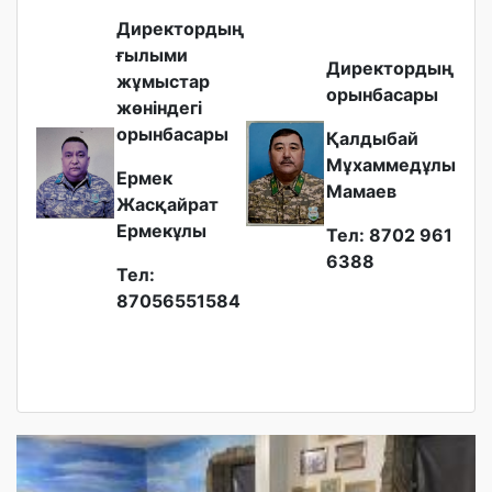
Директордың
ғылыми
Директордың
жұмыстар
орынбасары
жөніндегі
орынбасары
Қалдыбай
Мұхаммедұлы
Ермек
Мамаев
Жасқайрат
Ермекұлы
Тел: 8702 961
6388
Тел:
87056551584