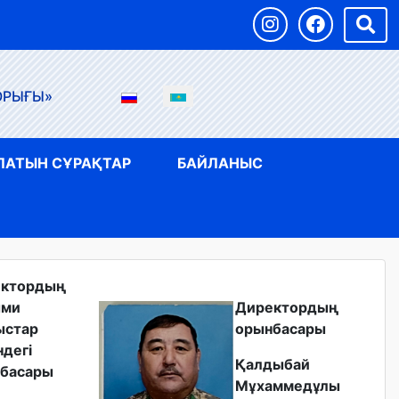
ОРЫҒЫ»
ЛАТЫН СҰРАҚТАР
БАЙЛАНЫС
ектордың
ыми
Директордың
ыстар
орынбасары
ндегі
Қалдыбай
басары
Мұхаммедұлы