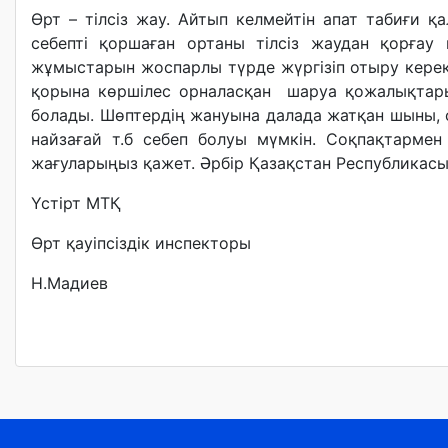
Өрт – тілсіз жау. Айтып келмейтін апат табиғи қ
себепті қоршаған ортаны тілсіз жаудан қорғау қ
жұмыстарын жоспарлы түрде жүргізіп отыру керек. 
қорына көршілес орналасқан шаруа қожалықтар
болады. Шөптердің жануына далада жатқан шыны, 
найзағай т.б себеп болуы мүмкін. Соқпақтарме
жағуларыңыз қажет. Әрбір Қазақстан Республикасы 
Үстірт МТҚ
Өрт қауіпсіздік инспекторы
Н.Мадиев