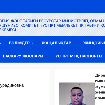
ГИЯ ЖӘНЕ ТАБИҒИ РЕСУРСТАР МИНИСТРЛІГІ, ОРМАН
ҮНИЕСІ КОМИТЕТІ «ҮСТІРТ МЕМЛЕКЕТТІК ТАБИҒИ Қ
ЕКЕМЕСІ.
БӨЛІМДЕР
ЖАҢАЛЫҚТАР
ЖИІ ҚОЙЫ
БАСҚАРУ ЖОСПАРЫ
ҮСТІРТ МТҚ ПАСПОРТЫ
Дир
ғыл
Нурадиновна
жұм
жөні
орын