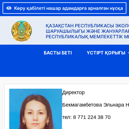
Көру қабілеті нашар адамдарға арналған нұсқа
ҚАЗАҚСТАН РЕСПУБЛИКАСЫ ЭКОЛО
ШАРУАШЫЛЫҒЫ ЖӘНЕ ЖАНУАРЛАР Д
РЕСПУБЛИКАЛЫҚ МЕМЛЕКЕТТІК М
БАСТЫ БЕТІ
ҮСТІРТ ҚОРЫҒЫ
Директор
Бекмагамбетова Эльнара 
тел: 8 771 224 38 70