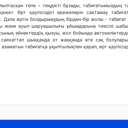
алыптасқан тепе – теңдікті бұзады, табиғатымыздың 
ажет. Өрт қауіпсіздігі ережелерін сақтамау табиғаты
Дала өртін болдырмаудың бірден-бір жолы - табиғат ая
ы және ауыл шаруашылығы ұйымдарына тиесілі шабын
сынық әйнектердің қызуы, жол бойында автокөліктерде
н саяхаттап шыққанда от жаққанда өте сақ болулары
азаматын табиғатқа ұқыптылықпен қарап, өрт қауіпсіз