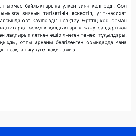
таптырмас байлықтарына үлкен зиян келтіреді. Сол
мызға зиянын тигізетінін ескертіп, үгіт-насихат
сында өрт қауіпсіздігін сақтау. Өрттің көбі орман
дықтарда өсімдік қалдықтарын жағу салдарынан
н лақтырып кеткен өшірілмеген темекі тұқылдары,
ңызды, отты арнайы белгіленген орындарда ғана
дігін сақтап жүруге шақырамыз.