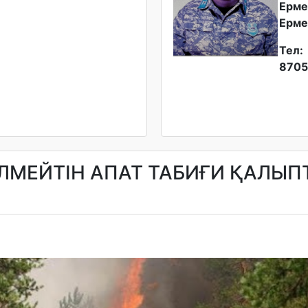
Ерме
Ерме
Тел:
8705
ЕЛМЕЙТІН АПАТ ТАБИҒИ ҚАЛЫПТ