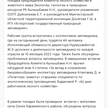
поездка председателя Комитета лесного хозяйства и
животного мира Экологии, геологии и природных
ресурсов РК Кылышбаева Н.Н., руководителя управления
ООПТ Дуйсекеева Е.Т. и руководителя Мангистауской
областной территориальной инспекции Досатова Г.Ш. в
РГУ «Устюртский государственный природный
заповедник».
Рабочая группа встретилась с коллективом заповедника,
где на сегодняшний день трудятся 44 человека.
Исполняющий обязанности директора Нурмухамбетов
Ж.Э. доложил о деятельности заповедника по каждой
отрасли за 10 месяцев 2022 года. Также были обсуждены
проблемные вопросы заповедника. В завершение встречи
Председатель Комитета Кылышбаев Н.Н. вручил
нагрудной знак II степени «За вклад в сохранение
биоразнообразия» инспектору заповедника Атантаеву Д. и
«Почетную грамоту» старшему специалисту по
экологическому просвещению Бадановой Р. «Ко дню
работников лесного хозяйства».
В рамках поездки была проведена встреча с жителями
села Сенек Каракиянского района, обсуждены вопросы