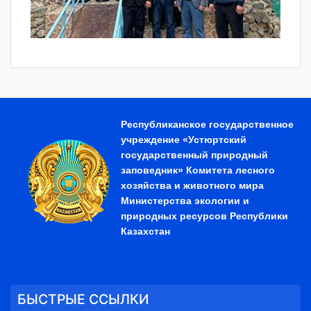
Республиканское государственное
учреждение «Устюртский
государственный природный
заповедник» Комитета лесного
хозяйства и животного мира
Министерства экологии и
природных ресурсов Республики
Казахстан
БЫСТРЫЕ ССЫЛКИ