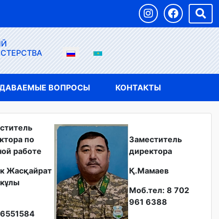
ЫЙ
ИСТЕРСТВА
АДАВАЕМЫЕ ВОПРОСЫ
КОНТАКТЫ
ститель
ктора по
Заместитель
ной работе
директора
к Жасқайрат
Қ.Мамаев
кұлы
Моб.тел: 8 702
961 6388
6551584