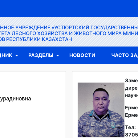
ЕННОЕ УЧРЕЖДЕНИЕ «УСТЮРТСКИЙ ГОСУДАРСТВЕНН
ЕТА ЛЕСНОГО ХОЗЯЙСТВА И ЖИВОТНОГО МИРА МИН
ОВ РЕСПУБЛИКИ КАЗАХСТАН
ДНИК
РАЗДЕЛЫ
НОВОСТИ
ЧАСТО З
Заме
дире
науч
Нурадиновна
Ерме
Ерме
Тел:
8705