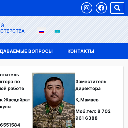
ЫЙ
ИСТЕРСТВА
АДАВАЕМЫЕ ВОПРОСЫ
КОНТАКТЫ
ститель
ктора по
Заместитель
ной работе
директора
к Жасқайрат
Қ.Мамаев
кұлы
Моб.тел: 8 702
961 6388
6551584