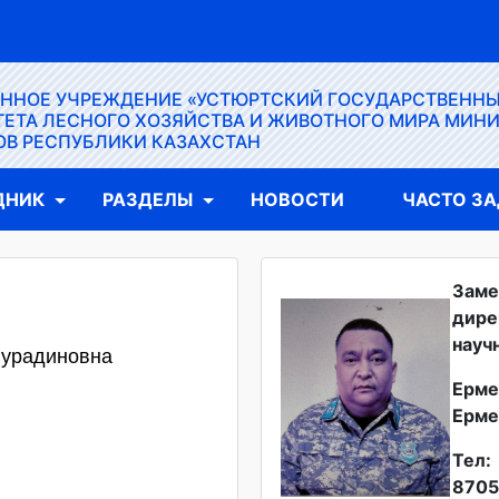
ЕННОЕ УЧРЕЖДЕНИЕ «УСТЮРТСКИЙ ГОСУДАРСТВЕНН
ЕТА ЛЕСНОГО ХОЗЯЙСТВА И ЖИВОТНОГО МИРА МИН
ОВ РЕСПУБЛИКИ КАЗАХСТАН
ДНИК
РАЗДЕЛЫ
НОВОСТИ
ЧАСТО З
Заме
дире
науч
Нурадиновна
Ерме
Ерме
Тел:
8705