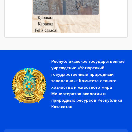
Республиканское государственное
учреждение «Устюртский
государственный природный
заповедник» Комитета лесного
хозяйства и животного мира
Министерства экологии и
природных ресурсов Республики
Казахстан