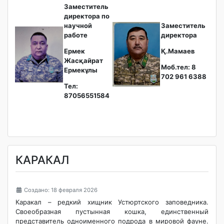
Заместитель
директора по
научной
Заместитель
работе
директора
Ермек
Қ.Мамаев
Жасқайрат
Моб.тел: 8
Ермекұлы
702 961 6388
Тел:
87056551584
КАРАКАЛ
Создано: 18 февраля 2026
Каракал – редкий хищник Устюртского заповедника.
Своеобразная пустынная кошка, единственный
представитель одноименного подрода в мировой фауне.