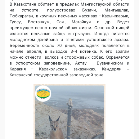
В Казахстане обитает в пределах Мангистауской области
на Устюрте, полуостровах Бузачи, Мангышлак,
Тюбкараган, в крупных песчаных массивах – Карынжарык,
Туесу, Бостанкум, Сам, Матайкум и др. Ведет
преимущественно ночной образ жизни. Основной пищей
являются песчаные зайцы и грызуны. Иногда питается
молодняком джейрана и ягнятами устюртского архара.
Беременность около 70 дней, молодняк появляется в
начале апреля, в выводке 3-4 котенка. К его врагам
можно отнести волков и сторожевых собак. Охраняется
в Устюртском заповеднике, Актау – Бузачинском и
Каракия – Каракольском заказниках, Кендерли –
Каясанской государственной заповедной зоне.