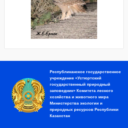
Республиканское государственное
учреждение «Устюртский
государственный природный
заповедник» Комитета лесного
хозяйства и животного мира
Министерства экологии и
природных ресурсов Республики
Казахстан