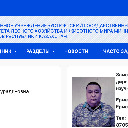
ЕННОЕ УЧРЕЖДЕНИЕ «УСТЮРТСКИЙ ГОСУДАРСТВЕНН
ЕТА ЛЕСНОГО ХОЗЯЙСТВА И ЖИВОТНОГО МИРА МИН
ОВ РЕСПУБЛИКИ КАЗАХСТАН
ДНИК
РАЗДЕЛЫ
НОВОСТИ
ЧАСТО З
Заме
дире
науч
Нурадиновна
Ерме
Ерме
Тел:
8705