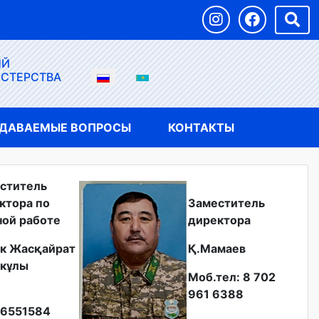
ЫЙ
ИСТЕРСТВА
АДАВАЕМЫЕ ВОПРОСЫ
КОНТАКТЫ
ститель
ктора по
Заместитель
ной работе
директора
к Жасқайрат
Қ.Мамаев
кұлы
Моб.тел: 8 702
961 6388
6551584