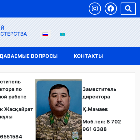
ЫЙ
ИСТЕРСТВА
АДАВАЕМЫЕ ВОПРОСЫ
КОНТАКТЫ
ститель
ктора по
Заместитель
ной работе
директора
к Жасқайрат
Қ.Мамаев
кұлы
Моб.тел: 8 702
961 6388
6551584