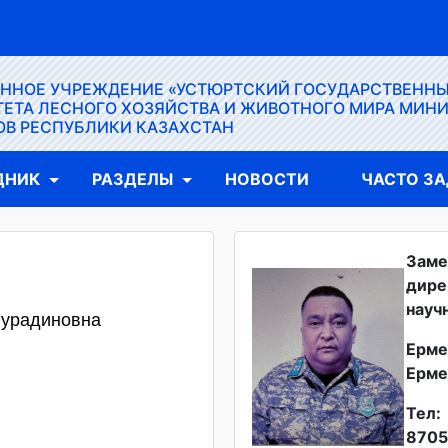
ЕННОЕ УЧРЕЖДЕНИЕ «УСТЮРТСКИЙ ГОСУДАРСТВЕНН
ЕТА ЛЕСНОГО ХОЗЯЙСТВА И ЖИВОТНОГО МИРА МИН
ОВ РЕСПУБЛИКИ КАЗАХСТАН
ДНИК
РАЗДЕЛЫ
НОВОСТИ
ЧАСТО З
Заме
дире
науч
Нурадиновна
Ерме
Ерме
Тел:
8705