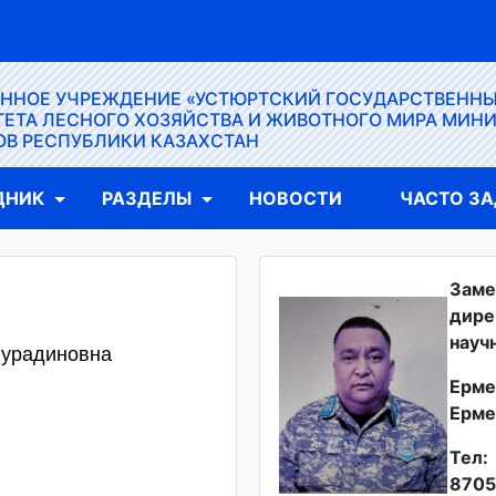
ЕННОЕ УЧРЕЖДЕНИЕ «УСТЮРТСКИЙ ГОСУДАРСТВЕНН
ЕТА ЛЕСНОГО ХОЗЯЙСТВА И ЖИВОТНОГО МИРА МИН
ОВ РЕСПУБЛИКИ КАЗАХСТАН
ДНИК
РАЗДЕЛЫ
НОВОСТИ
ЧАСТО З
Заме
дире
науч
Нурадиновна
Ерме
Ерме
Тел:
8705