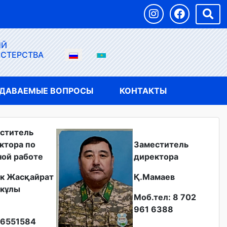
ЫЙ
ИСТЕРСТВА
АДАВАЕМЫЕ ВОПРОСЫ
КОНТАКТЫ
ститель
ктора по
Заместитель
ной работе
директора
к Жасқайрат
Қ.Мамаев
кұлы
Моб.тел: 8 702
961 6388
6551584