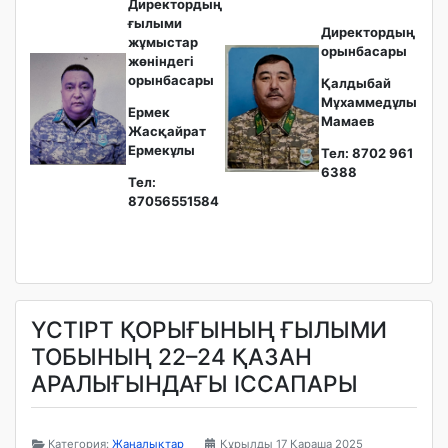
Директордың
ғылыми
Директордың
жұмыстар
орынбасары
жөніндегі
орынбасары
Қалдыбай
Мұхаммедұлы
Ермек
Мамаев
Жасқайрат
Ермекұлы
Тел: 8702 961
6388
Тел:
87056551584
ҮСТІРТ ҚОРЫҒЫНЫҢ ҒЫЛЫМИ
ТОБЫНЫҢ 22–24 ҚАЗАН
АРАЛЫҒЫНДАҒЫ ІССАПАРЫ
Категория:
Жаңалықтар
Құрылды 17 Қараша 2025