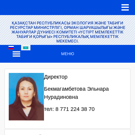
ҚАЗАҚСТАН РЕСПУБЛИКАСЫ ЭКОЛОГИЯ ЖӘНЕ ТАБИҒИ
РЕСУРСТАР МИНИСТРЛІГІ, ОРМАН ШАРУАШЫЛЫҒЫ ЖӘНЕ
ЖАНУАРЛАР ДҮНИЕСІ КОМИТЕТІ «ҮСТІРТ МЕМЛЕКЕТТІК
ТАБИҒИ ҚОРЫҒЫ» РЕСПУБЛИКАЛЫҚ МЕМЛЕКЕТТІК
МЕКЕМЕСІ.
МЕНЮ
Директор
Бекмагамбетова Эльнара
Нурадиновна
тел: 8 771 224 38 70