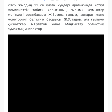
2025 жылдың 22-24 қазан күндері аралығында Үстірт
мемлекеттік табиғи қорығының ғылыми жұмыстар
жөніндегі орынбасары Ж.Ермек, ғылым, ақпарат және
мониторинг бөлімінің басшысы Ж.Устадов, аға ғылыми
қызметкер А.Пулатов және Маңғыстау облыстық
аумақтық инспектор