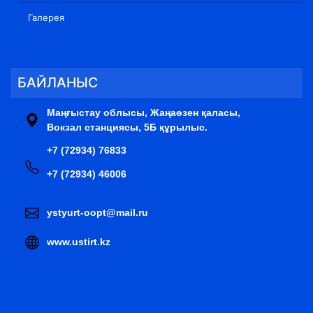
Галерея
БАЙЛАНЫС
Маңғыстау облысы, Жаңаөзен қаласы,
Вокзал станциясы, 5Б құрылыс.
+7 (72934) 76833
+7 (72934) 46006
ystyurt-oopt@mail.ru
www.ustirt.kz