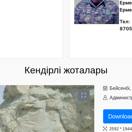
Ерме
Ерме
Тел:
8705
Кендірлі жоталары
Бейсенбі,
Администр
Downloa
2592 * 194