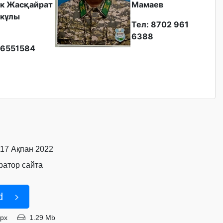
к Жасқайрат
Мамаев
кұлы
Тел: 8702 961
6388
6551584
 17 Ақпан 2022
атор сайта
d
4px
1.29 Mb