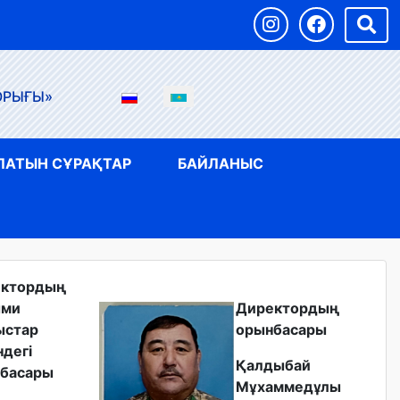
ОРЫҒЫ»
ЛАТЫН СҰРАҚТАР
БАЙЛАНЫС
ектордың
ыми
Директордың
ыстар
орынбасары
ндегі
Қалдыбай
басары
Мұхаммедұлы