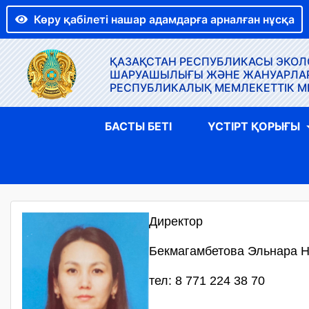
Көру қабілеті нашар адамдарға арналған нұсқа
ҚАЗАҚСТАН РЕСПУБЛИКАСЫ ЭКОЛО
ШАРУАШЫЛЫҒЫ ЖӘНЕ ЖАНУАРЛАР Д
РЕСПУБЛИКАЛЫҚ МЕМЛЕКЕТТІК М
БАСТЫ БЕТІ
ҮСТІРТ ҚОРЫҒЫ
Директор
Бекмагамбетова Эльнара 
тел: 8 771 224 38 70