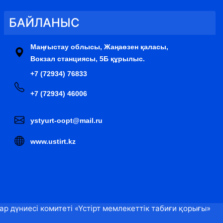
БАЙЛАНЫС
Маңғыстау облысы, Жаңаөзен қаласы,
Вокзал станциясы, 5Б құрылыс.
+7 (72934) 76833
+7 (72934) 46006
ystyurt-oopt@mail.ru
www.ustirt.kz
 дүниесі комитеті «Үстірт мемлекеттік табиғи қорығы»