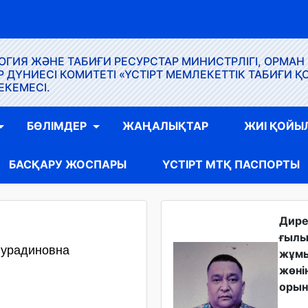
ГИЯ ЖӘНЕ ТАБИҒИ РЕСУРСТАР МИНИСТРЛІГІ, ОРМАН
ҮНИЕСІ КОМИТЕТІ «ҮСТІРТ МЕМЛЕКЕТТІК ТАБИҒИ Қ
ЕКЕМЕСІ.
БӨЛІМДЕР
ЖАҢАЛЫҚТАР
ЖИІ ҚОЙЫ
БАСҚАРУ ЖОСПАРЫ
ҮСТІРТ МТҚ ПАСПОРТЫ
Дир
ғыл
Нурадиновна
жұм
жөні
орын