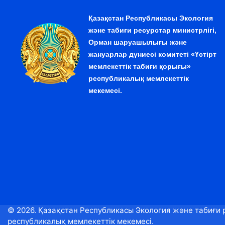
Қазақстан Республикасы Экология
және табиғи ресурстар министрлігі,
Орман шаруашылығы және
жануарлар дүниесі комитеті «Үстірт
мемлекеттік табиғи қорығы»
республикалық мемлекеттік
мекемесі.
© 2026. Қазақстан Республикасы Экология және табиғи 
республикалық мемлекеттік мекемесі.