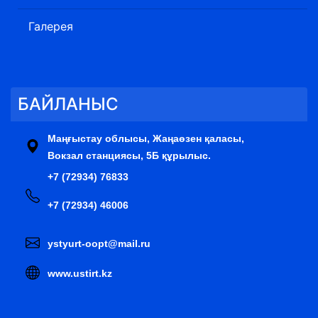
Галерея
БАЙЛАНЫС
Маңғыстау облысы, Жаңаөзен қаласы,
Вокзал станциясы, 5Б құрылыс.
+7 (72934) 76833
+7 (72934) 46006
ystyurt-oopt@mail.ru
www.ustirt.kz