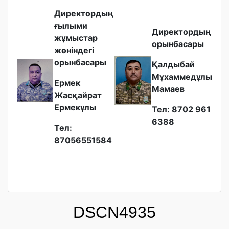
Директордың
ғылыми
Директордың
жұмыстар
орынбасары
жөніндегі
орынбасары
Қалдыбай
Мұхаммедұлы
Ермек
Мамаев
Жасқайрат
Ермекұлы
Тел: 8702 961
6388
Тел:
87056551584
DSCN4935