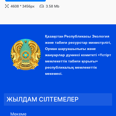
4608 * 3456px
3.58 Mb
Қазақстан Республикасы Экология
және табиғи ресурстар министрлігі,
Орман шаруашылығы және
жануарлар дүниесі комитеті «Үстірт
мемлекеттік табиғи қорығы»
республикалық мемлекеттік
мекемесі.
ЖЫЛДАМ СІЛТЕМЕЛЕР
Мекеме