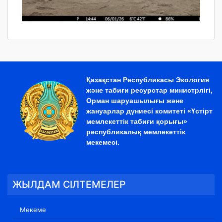
Қазақстан Республикасы Экология
және табиғи ресурстар министрлігі,
Орман шаруашылығы және
жануарлар дүниесі комитеті «Үстірт
мемлекеттік табиғи қорығы»
республикалық мемлекеттік
мекемесі.
ЖЫЛДАМ СІЛТЕМЕЛЕР
Мекеме