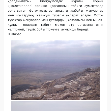
қолданылатын биоқауіпсіздік құралы. Қорық
қызметкерлері ерекше қорғалатын табиғи аумақтарда
орнатылған фото-тұзақтар арқылы жабайы жануарлар
мен құстардың жай-күйі туралы ақпарат алады. Фото-
тұзақтар жануарлар мен құстардың қозғалысы мен мінез-
құлқын олардың табиғи мекен ету ортасына зиян
келтірмей, тәулік бойы тіркеуге мүмкіндік береді.
Н.Жабас