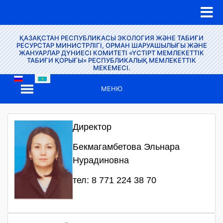
ҚАЗАҚСТАН РЕСПУБЛИКАСЫ ЭКОЛОГИЯ ЖӘНЕ ТАБИҒИ
РЕСУРСТАР МИНИСТРЛІГІ, ОРМАН ШАРУАШЫЛЫҒЫ ЖӘНЕ
ЖАНУАРЛАР ДҮНИЕСІ КОМИТЕТІ «ҮСТІРТ МЕМЛЕКЕТТІК
ТАБИҒИ ҚОРЫҒЫ» РЕСПУБЛИКАЛЫҚ МЕМЛЕКЕТТІК
МЕКЕМЕСІ.
МЕНЮ
Директор
Бекмагамбетова Эльнара
Нурадиновна
тел: 8 771 224 38 70