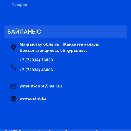
Галерея
БАЙЛАНЫС
Маңғыстау облысы, Жаңаөзен қаласы,
Вокзал станциясы, 5Б құрылыс.
+7 (72934) 76833
+7 (72934) 46006
ystyurt-oopt@mail.ru
www.ustirt.kz