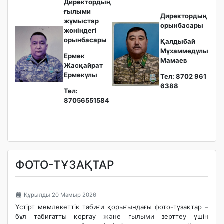
Директордың
ғылыми
Директордың
жұмыстар
орынбасары
жөніндегі
орынбасары
Қалдыбай
Мұхаммедұлы
Ермек
Мамаев
Жасқайрат
Ермекұлы
Тел: 8702 961
6388
Тел:
87056551584
ФОТО-ТҰЗАҚТАР
Құрылды 20 Мамыр 2026
Үстірт мемлекеттік табиғи қорығындағы фото-тұзақтар –
бұл табиғатты қорғау және ғылыми зерттеу үшін