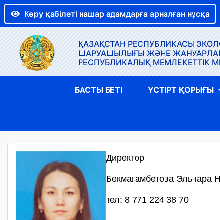
Көру қабілеті нашар адамдарға арналған нұсқа
ҚАЗАҚСТАН РЕСПУБЛИКАСЫ ЭКОЛО
ШАРУАШЫЛЫҒЫ ЖӘНЕ ЖАНУАРЛАР Д
РЕСПУБЛИКАЛЫҚ МЕМЛЕКЕТТІК М
БАСТЫ БЕТІ
ҮСТІРТ ҚОРЫҒЫ
Директор
Бекмагамбетова Эльнара 
тел: 8 771 224 38 70