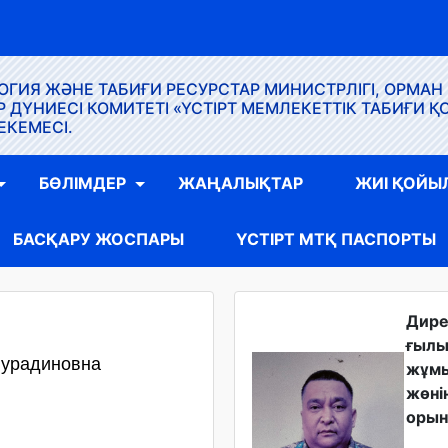
ГИЯ ЖӘНЕ ТАБИҒИ РЕСУРСТАР МИНИСТРЛІГІ, ОРМАН
ҮНИЕСІ КОМИТЕТІ «ҮСТІРТ МЕМЛЕКЕТТІК ТАБИҒИ Қ
ЕКЕМЕСІ.
БӨЛІМДЕР
ЖАҢАЛЫҚТАР
ЖИІ ҚОЙЫ
БАСҚАРУ ЖОСПАРЫ
ҮСТІРТ МТҚ ПАСПОРТЫ
Дир
ғыл
Нурадиновна
жұм
жөні
орын