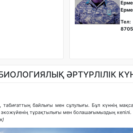
Ерме
Ерме
Тел:
8705
БИОЛОГИЯЛЫҚ ӘРТҮРЛІЛІК КҮ
 табиғаттың байлығы мен сұлулығы. Бұл күннің мақсат
 – экожүйенің тұрақтылығы мен болашағымыздың кепілі.
қ!