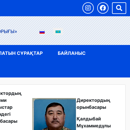
ОРЫҒЫ»
ЛАТЫН СҰРАҚТАР
БАЙЛАНЫС
ектордың
ыми
Директордың
ыстар
орынбасары
ндегі
Қалдыбай
басары
Мұхаммедұлы