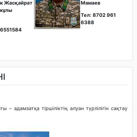
к Жасқайрат
Мамаев
кұлы
Тел: 8702 961
6388
6551584
НІ
ы – адамзатқа тіршіліктің алуан түрлілігін сақтау