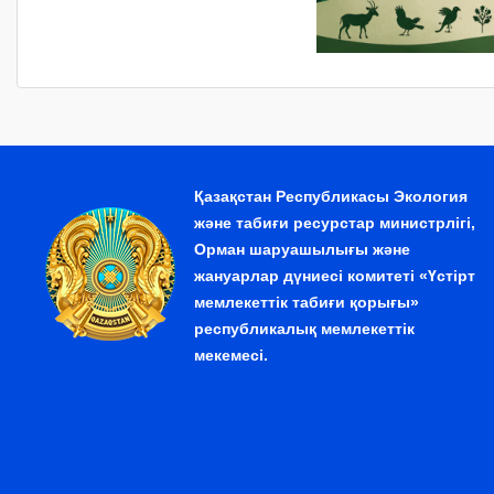
Қазақстан Республикасы Экология
және табиғи ресурстар министрлігі,
Орман шаруашылығы және
жануарлар дүниесі комитеті «Үстірт
мемлекеттік табиғи қорығы»
республикалық мемлекеттік
мекемесі.