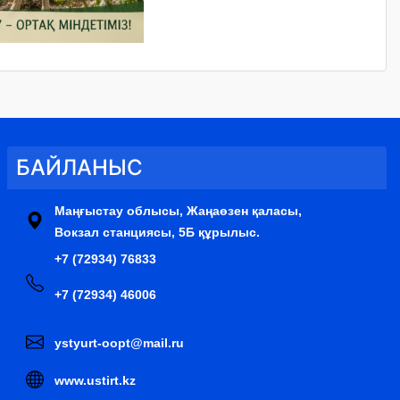
БАЙЛАНЫС
Маңғыстау облысы, Жаңаөзен қаласы,
Вокзал станциясы, 5Б құрылыс.
+7 (72934) 76833
+7 (72934) 46006
ystyurt-oopt@mail.ru
www.ustirt.kz