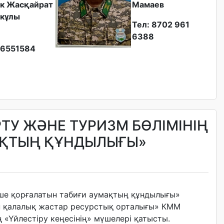
к Жасқайрат
Мамаев
кұлы
Тел: 8702 961
6388
6551584
РТУ ЖӘНЕ ТУРИЗМ БӨЛІМІНІҢ
АҚТЫҢ ҚҰНДЫЛЫҒЫ»
ше қорғалатын табиғи аумақтың құндылығы»
ен қалалық жастар ресурстық орталығы» КММ
 «Үйлестіру кеңесінің» мүшелері қатысты.