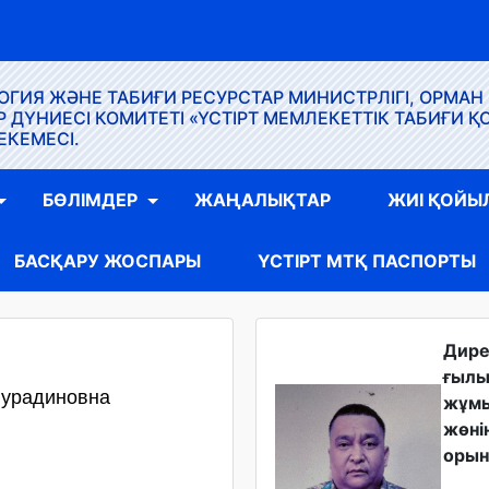
ГИЯ ЖӘНЕ ТАБИҒИ РЕСУРСТАР МИНИСТРЛІГІ, ОРМАН
ҮНИЕСІ КОМИТЕТІ «ҮСТІРТ МЕМЛЕКЕТТІК ТАБИҒИ Қ
ЕКЕМЕСІ.
БӨЛІМДЕР
ЖАҢАЛЫҚТАР
ЖИІ ҚОЙЫ
БАСҚАРУ ЖОСПАРЫ
ҮСТІРТ МТҚ ПАСПОРТЫ
Дир
ғыл
Нурадиновна
жұм
жөні
орын