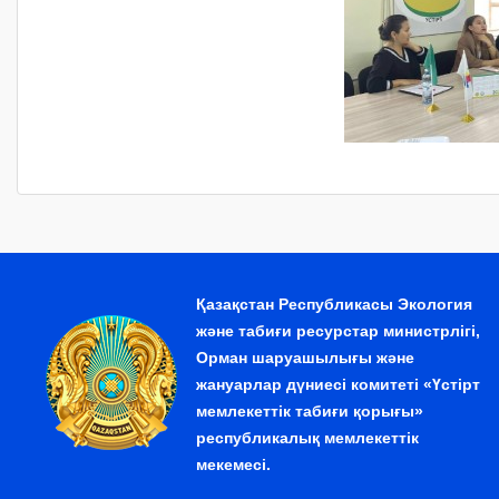
Қазақстан Республикасы Экология
және табиғи ресурстар министрлігі,
Орман шаруашылығы және
жануарлар дүниесі комитеті «Үстірт
мемлекеттік табиғи қорығы»
республикалық мемлекеттік
мекемесі.