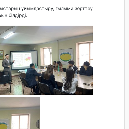
ұмыстарын ұйымдастыру, ғылыми зерттеу
н білдірді.