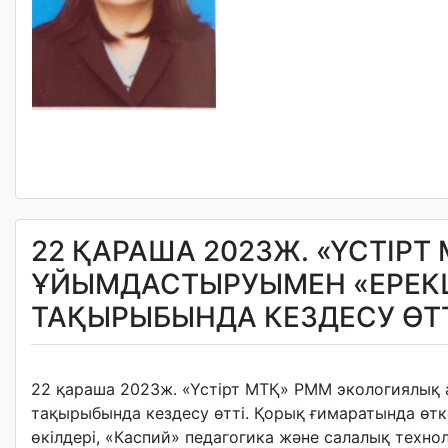
22 ҚАРАША 2023Ж. «ҮСТІРТ
ҰЙЫМДАСТЫРУЫМЕН «ЕРЕК
ТАҚЫРЫБЫНДА КЕЗДЕСУ ӨТТ
22 қараша 2023ж. «Үстірт МТҚ» РММ экологиялық 
тақырыбында кездесу өтті. Қорық ғимаратында өтк
өкілдері, «Каспий» педагогика және салалық техно