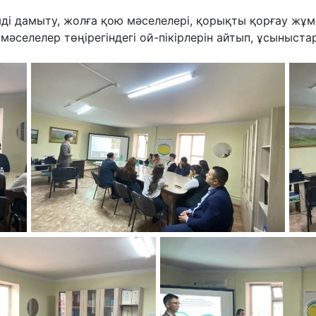
мді дамыту, жолға қою мәселелері, қорықты қорғау ж
елелер төңірегіндегі ой-пікірлерін айтып, ұсыныстары