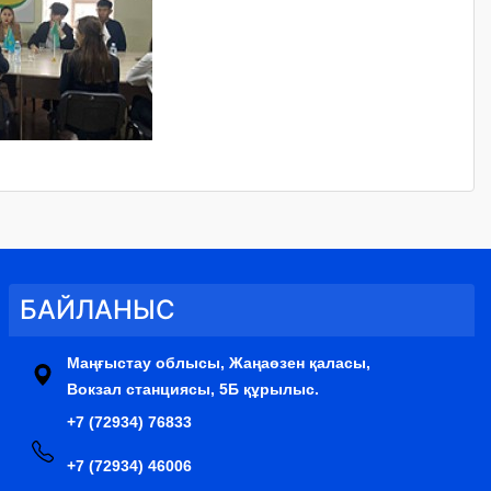
БАЙЛАНЫС
Маңғыстау облысы, Жаңаөзен қаласы,
Вокзал станциясы, 5Б құрылыс.
+7 (72934) 76833
+7 (72934) 46006