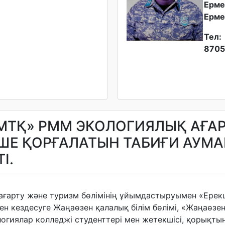
Ерме
Ерме
Тел:
8705
 МТҚ» РММ ЭКОЛОГИЯЛЫҚ АҒА
ШЕ ҚОРҒАЛАТЫН ТАБИҒИ АУМ
І.
ағарту және туризм бөлімінің ұйымдастыруымен «Ерек
ен кездесуге Жаңаөзен қалалық білім бөлімі, «Жаңаөз
логиялар колледжі студенттері мен жетекшісі, қорықтың