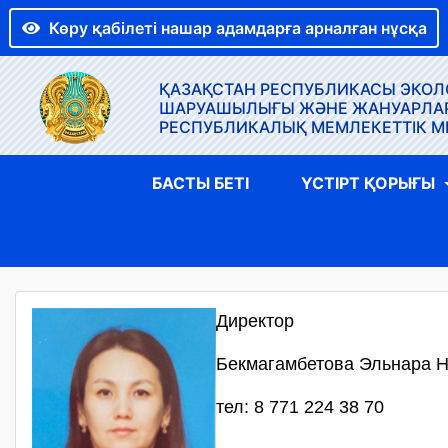
Көру қабілеті нашар адамдарға арналған нұсқа
ҚАЗАҚСТАН РЕСПУБЛИКАСЫ ЭКОЛО
ШАРУАШЫЛЫҒЫ ЖӘНЕ ЖАНУАРЛАР Д
РЕСПУБЛИКАЛЫҚ МЕМЛЕКЕТТІК М
БАСТЫ БЕТІ
ҮСТІРТ ҚОРЫҒЫ
Директор
Бекмагамбетова Эльнара 
тел: 8 771 224 38 70