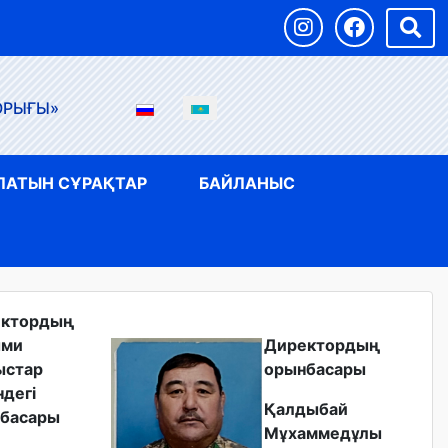
ОРЫҒЫ»
ЛАТЫН СҰРАҚТАР
БАЙЛАНЫС
ектордың
ыми
Директордың
ыстар
орынбасары
ндегі
Қалдыбай
басары
Мұхаммедұлы