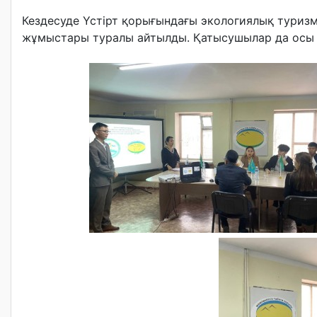
Кездесуде Үстірт қорығындағы экологиялық туриз
жұмыстары туралы айтылды. Қатысушылар да осы мәс