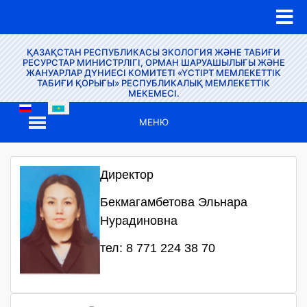
ҚАЗАҚСТАН РЕСПУБЛИКАСЫ ЭКОЛОГИЯ ЖӘНЕ ТАБИҒИ
РЕСУРСТАР МИНИСТРЛІГІ, ОРМАН ШАРУАШЫЛЫҒЫ ЖӘНЕ
ЖАНУАРЛАР ДҮНИЕСІ КОМИТЕТІ «ҮСТІРТ МЕМЛЕКЕТТІК
ТАБИҒИ ҚОРЫҒЫ» РЕСПУБЛИКАЛЫҚ МЕМЛЕКЕТТІК
МЕКЕМЕСІ.
МЕНЮ
Директор
Бекмагамбетова Эльнара
Нурадиновна
тел: 8 771 224 38 70