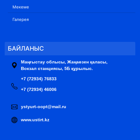
Мекеме
Галерея
БАЙЛАНЫС
Маңғыстау облысы, Жаңаөзен қаласы,
Вокзал станциясы, 5Б құрылыс.
+7 (72934) 76833
+7 (72934) 46006
ystyurt-oopt@mail.ru
www.ustirt.kz