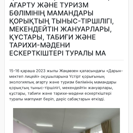
АҒАРТУ ЖӘНЕ ТУРИЗМ
БӨЛІМІНІҢ МАМАНДАРЫ
ҚОРЫҚТЫҢ ТЫНЫС-ТІРШІЛІГІ,
МЕКЕНДЕЙТІН ЖАНУАРЛАРЫ,
ҚҰСТАРЫ, ТАБИҒИ ЖӘНЕ
ТАРИХИ-МӘДЕНИ
ЕСКЕРТКІШТЕРІ ТУРАЛЫ МА
15-16 қараша 2023 жылы Жаңаөзен қаласындағы «Дарын-
мектеп лицейі» оқушыларына Үстірт қорығының
экологиялық ағарту және туризм бөлімінің мамандары
қорықтың тыныс-тіршілігі, мекендейтін жануарлары,
құстары, табиғи және тарихи-мәдени ескерткіштері
туралы мағлұмат беріп, дәріс сабақтарын өткізді.