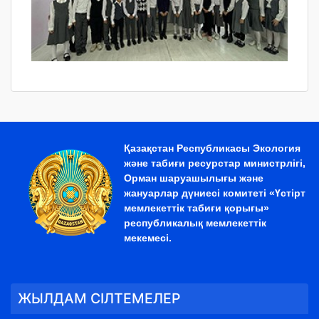
Қазақстан Республикасы Экология
және табиғи ресурстар министрлігі,
Орман шаруашылығы және
жануарлар дүниесі комитеті «Үстірт
мемлекеттік табиғи қорығы»
республикалық мемлекеттік
мекемесі.
ЖЫЛДАМ СІЛТЕМЕЛЕР