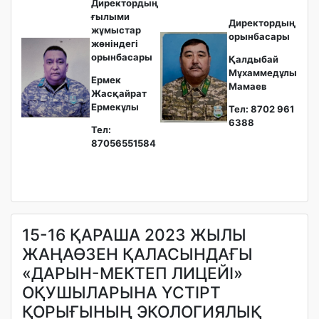
Директордың
ғылыми
Директордың
жұмыстар
орынбасары
жөніндегі
орынбасары
Қалдыбай
Мұхаммедұлы
Ермек
Мамаев
Жасқайрат
Ермекұлы
Тел: 8702 961
6388
Тел:
87056551584
15-16 ҚАРАША 2023 ЖЫЛЫ
ЖАҢАӨЗЕН ҚАЛАСЫНДАҒЫ
«ДАРЫН-МЕКТЕП ЛИЦЕЙІ»
ОҚУШЫЛАРЫНА ҮСТІРТ
ҚОРЫҒЫНЫҢ ЭКОЛОГИЯЛЫҚ