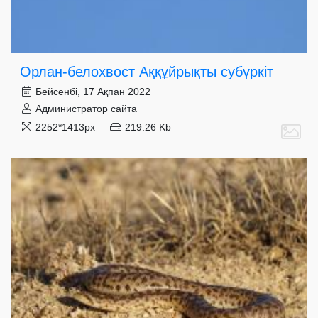
Орлан-белохвост Аққұйрықты субүркіт
Бейсенбі, 17 Ақпан 2022
Администратор сайта
2252*1413px
219.26 Kb