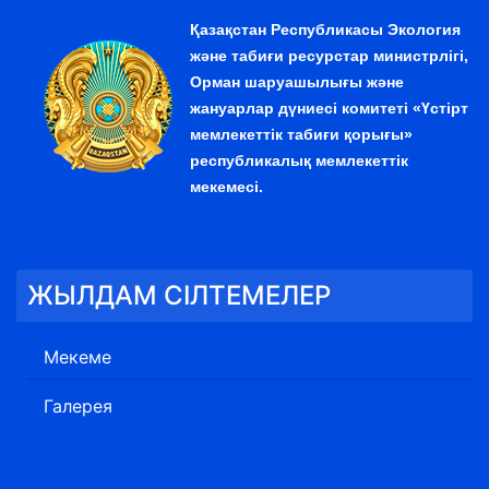
Қазақстан Республикасы Экология
және табиғи ресурстар министрлігі,
Орман шаруашылығы және
жануарлар дүниесі комитеті «Үстірт
мемлекеттік табиғи қорығы»
республикалық мемлекеттік
мекемесі.
ЖЫЛДАМ СІЛТЕМЕЛЕР
Мекеме
Галерея