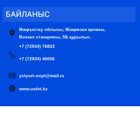
БАЙЛАНЫС
Маңғыстау облысы, Жаңаөзен қаласы,
Вокзал станциясы, 5Б құрылыс.
+7 (72934) 76833
+7 (72934) 46006
ystyurt-oopt@mail.ru
www.ustirt.kz
 дүниесі комитеті «Үстірт мемлекеттік табиғи қорығы»