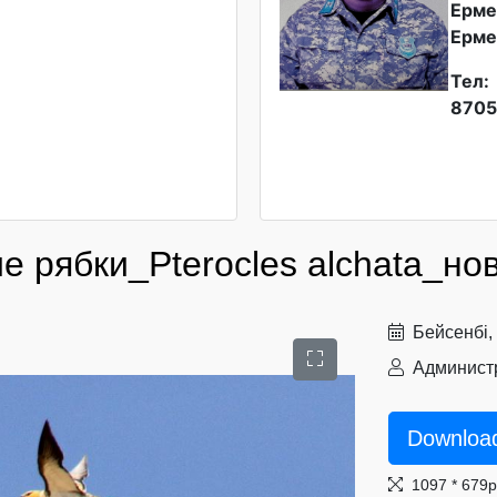
Ерме
Ерме
Тел:
8705
е рябки_Pterocles alchata_но
Бейсенбі,
Администр
Downloa
1097 * 679