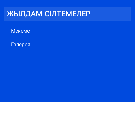
ЖЫЛДАМ СІЛТЕМЕЛЕР
Мекеме
Галерея
ресурстар министрлігі, Орман шаруашылығы және жануарлар