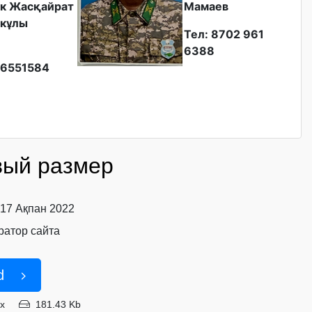
к Жасқайрат
Мамаев
кұлы
Тел: 8702 961
6388
6551584
вый размер
 17 Ақпан 2022
атор сайта
d
px
181.43 Kb