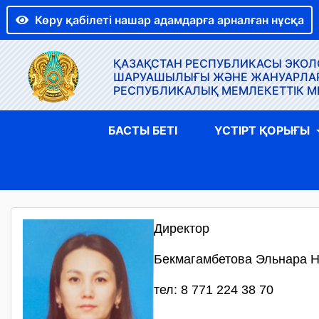
Көру қабілеті нашар адамдарға арналған нұсқа
ҚАЗАҚСТАН РЕСПУБЛИКАСЫ ЭКОЛО
ШАРУАШЫЛЫҒЫ ЖӘНЕ ЖАНУАРЛАР Д
РЕСПУБЛИКАЛЫҚ МЕМЛЕКЕТТІК М
БАСТЫ БЕТІ
ҮСТІРТ ҚОРЫҒЫ
Директор
Бекмагамбетова Эльнара 
тел: 8 771 224 38 70