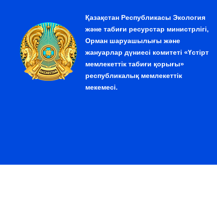
Қазақстан Республикасы Экология
және табиғи ресурстар министрлігі,
Орман шаруашылығы және
жануарлар дүниесі комитеті «Үстірт
мемлекеттік табиғи қорығы»
республикалық мемлекеттік
мекемесі.
© 2026. Қазақстан Республикасы Экология және табиғи 
республикалық мемлекеттік мекемесі.