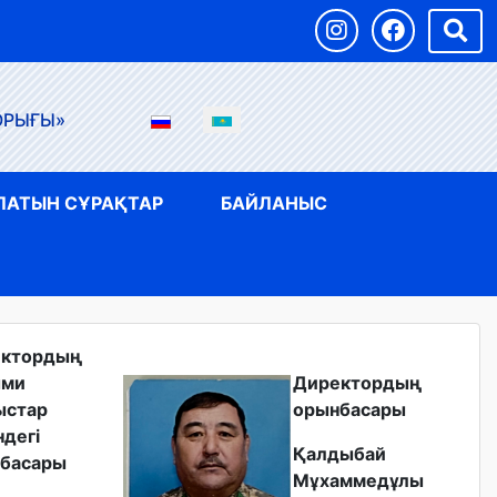
ОРЫҒЫ»
ЛАТЫН СҰРАҚТАР
БАЙЛАНЫС
ектордың
ыми
Директордың
ыстар
орынбасары
ндегі
Қалдыбай
басары
Мұхаммедұлы