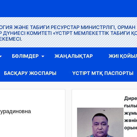
ГИЯ ЖӘНЕ ТАБИҒИ РЕСУРСТАР МИНИСТРЛІГІ, ОРМАН
ҮНИЕСІ КОМИТЕТІ «ҮСТІРТ МЕМЛЕКЕТТІК ТАБИҒИ Қ
ЕКЕМЕСІ.
БӨЛІМДЕР
ЖАҢАЛЫҚТАР
ЖИІ ҚОЙЫ
БАСҚАРУ ЖОСПАРЫ
ҮСТІРТ МТҚ ПАСПОРТЫ
Дир
ғыл
Нурадиновна
жұм
жөні
орын