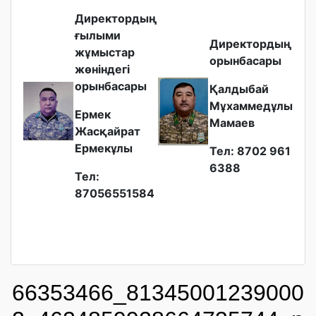
Директордың
ғылыми
Директордың
жұмыстар
орынбасары
жөніндегі
орынбасары
Қалдыбай
Мұхаммедұлы
Ермек
Мамаев
Жасқайрат
Ермекұлы
Тел: 8702 961
6388
Тел:
87056551584
66353466_81345001239000