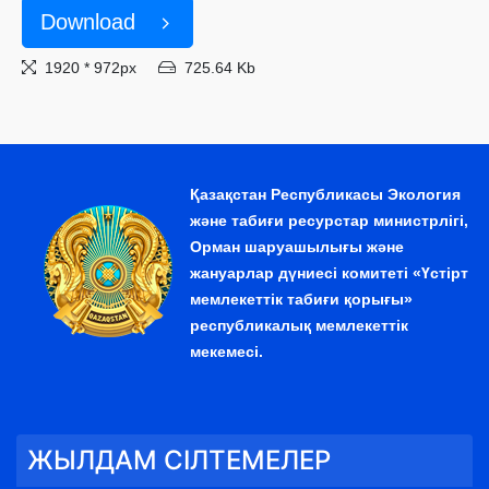
Download
1920 * 972px
725.64 Kb
Қазақстан Республикасы Экология
және табиғи ресурстар министрлігі,
Орман шаруашылығы және
жануарлар дүниесі комитеті «Үстірт
мемлекеттік табиғи қорығы»
республикалық мемлекеттік
мекемесі.
ЖЫЛДАМ СІЛТЕМЕЛЕР