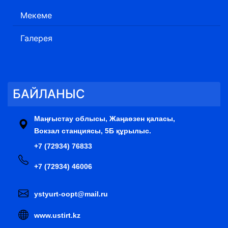
Мекеме
Галерея
БАЙЛАНЫС
Маңғыстау облысы, Жаңаөзен қаласы,
Вокзал станциясы, 5Б құрылыс.
+7 (72934) 76833
+7 (72934) 46006
ystyurt-oopt@mail.ru
www.ustirt.kz