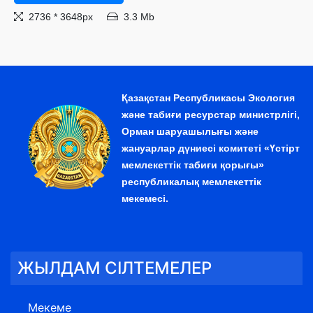
2736 * 3648px
3.3 Mb
Қазақстан Республикасы Экология
және табиғи ресурстар министрлігі,
Орман шаруашылығы және
жануарлар дүниесі комитеті «Үстірт
мемлекеттік табиғи қорығы»
республикалық мемлекеттік
мекемесі.
ЖЫЛДАМ СІЛТЕМЕЛЕР
Мекеме