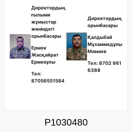
Директордың
ғылыми
Директордың
жұмыстар
орынбасары
жөніндегі
орынбасары
Қалдыбай
Мұхаммедұлы
Ермек
Мамаев
Жасқайрат
Ермекұлы
Тел: 8702 961
6388
Тел:
87056551584
P1030480