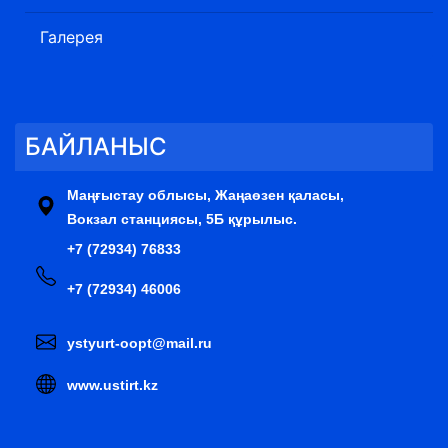
Галерея
БАЙЛАНЫС
Маңғыстау облысы, Жаңаөзен қаласы,
Вокзал станциясы, 5Б құрылыс.
+7 (72934) 76833
+7 (72934) 46006
ystyurt-oopt@mail.ru
www.ustirt.kz