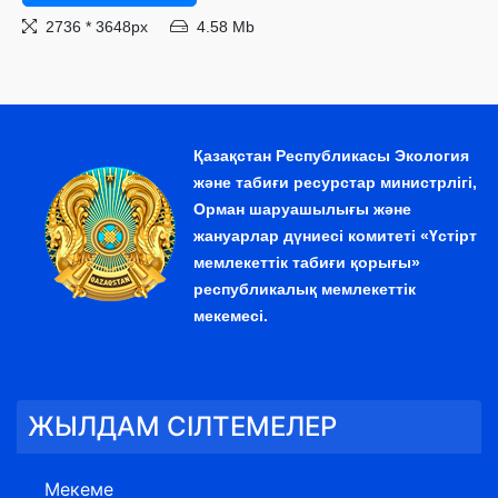
2736 * 3648px
4.58 Mb
Қазақстан Республикасы Экология
және табиғи ресурстар министрлігі,
Орман шаруашылығы және
жануарлар дүниесі комитеті «Үстірт
мемлекеттік табиғи қорығы»
республикалық мемлекеттік
мекемесі.
ЖЫЛДАМ СІЛТЕМЕЛЕР
Мекеме