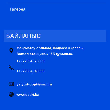
Галерея
БАЙЛАНЫС
Маңғыстау облысы, Жаңаөзен қаласы,
Вокзал станциясы, 5Б құрылыс.
+7 (72934) 76833
+7 (72934) 46006
ystyurt-oopt@mail.ru
www.ustirt.kz