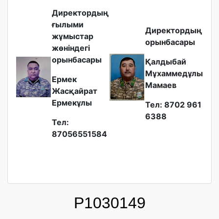
Директордың
ғылыми
Директордың
жұмыстар
орынбасары
жөніндегі
орынбасары
Қалдыбай
Мұхаммедұлы
Ермек
Мамаев
Жасқайрат
Ермекұлы
Тел: 8702 961
6388
Тел:
87056551584
P1030149